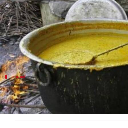
उत्तर प्रदेश: मिड-डे मील की खौलती सब्ज
लेखन
Feb 04, 2020
12:34 pm
भारत शर्मा
क्या है खबर?
उत्तर प्रदेश के मिर्जापुर में रामपुर अटारी गांव निवासी उस
वह फिर कभी नहीं लौटेगी और उसकी मिड-डे मील में पकाई जा
लापरवाही
मासूम के भगौने में गिरने के बाद भी नहीं चला
मिड-डे मील के तहत पकाए जा रहे खाने के दौरान लापरवाही का 
जाती है, लेकिन खाना पका रही छह महिलाओं को इसकी भनक
इसका कारण यह था कि सभी महिलाएं इयरफोन लगाकर गाने सुन र