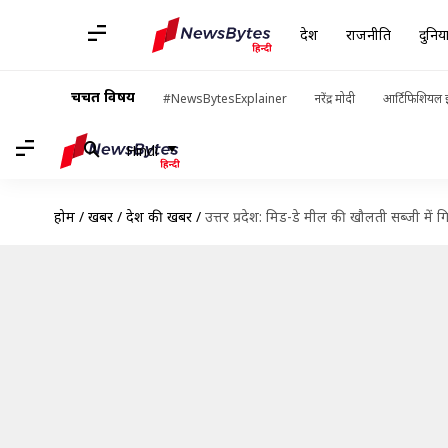
देश
राजनीति
दुनिय
चर्चित विषय
#NewsBytesExplainer
नरेंद्र मोदी
आर्टिफिशियल इ
Hindi
होम
/
खबरें
/
देश की खबरें
/
उत्तर प्रदेश: मिड-डे मील की खौलती सब्जी में ग