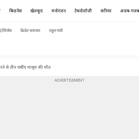
ा
बिज़नेस
खेलकूद
मनोरंजन
टेक्नोलॉजी
करियर
अजब-गज
ंटेलिजेंस
क्रिकेट समाचार
राहुल गांधी
िरने से तीन वर्षीय मासूम की मौत
ADVERTISEMENT