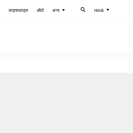
ब
लाइफस्टाइल
ऑटो
अन्य
Hindi