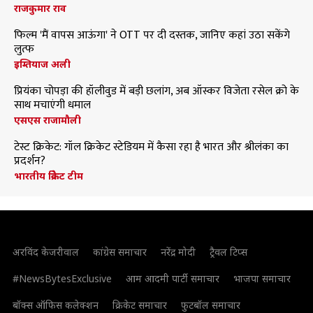
राजकुमार राव
फिल्म 'मैं वापस आऊंगा' ने OTT पर दी दस्तक, जानिए कहां उठा सकेंगे
लुत्फ
इम्तियाज अली
प्रियंका चोपड़ा की हॉलीवुड में बड़ी छलांग, अब ऑस्कर विजेता रसेल क्रो के
साथ मचाएंगी धमाल
एसएस राजामौली
टेस्ट क्रिकेट: गॉल क्रिकेट स्टेडियम में कैसा रहा है भारत और श्रीलंका का
प्रदर्शन?
भारतीय क्रिकेट टीम
अरविंद केजरीवाल
कांग्रेस समाचार
नरेंद्र मोदी
ट्रैवल टिप्स
#NewsBytesExclusive
आम आदमी पार्टी समाचार
भाजपा समाचार
बॉक्स ऑफिस कलेक्शन
क्रिकेट समाचार
फुटबॉल समाचार