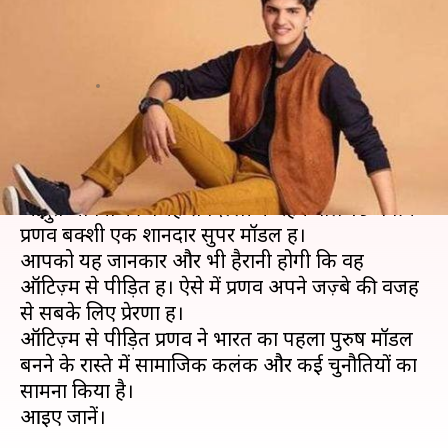
ऑटिज़्म से पीड़ित होने के बावजूद
करता है मॉडलिंग
लेखन
Jun 03, 2019
06:17 pm
प्रदीप मौर्य
क्या है खबर?
आत्मविश्वास से भरपूर, शानदार रैंप वॉक और फ़ैशन की
अद्भुत भावना की वजह से दिल्ली के रहने वाले 19 वर्षीय
प्रणव बक्शी एक शानदार सुपर मॉडल हैं।
आपको यह जानकार और भी हैरानी होगी कि वह
ऑटिज़्म से पीड़ित हैं। ऐसे में प्रणव अपने जज़्बे की वजह
से सबके लिए प्रेरणा हैं।
ऑटिज़्म से पीड़ित प्रणव ने भारत का पहला पुरुष मॉडल
बनने के रास्ते में सामाजिक कलंक और कई चुनौतियों का
सामना किया है।