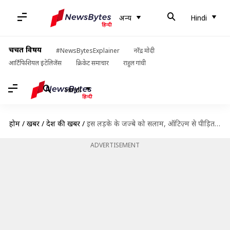
अन्य
Hindi
चर्चित विषय
#NewsBytesExplainer
नरेंद्र मोदी
आर्टिफिशियल इंटेलिजेंस
क्रिकेट समाचार
राहुल गांधी
Hindi
होम
/
खबरें
/
देश की खबरें
/
इस लड़के के जज्बे को सलाम, ऑटिज़्म से पीड़ित होने के बावजूद करता है मॉडलिंग
ADVERTISEMENT