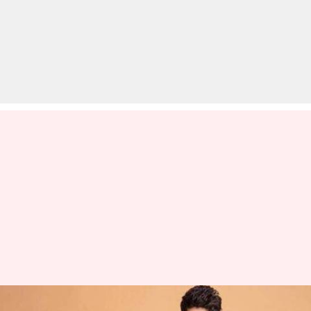
इस लड़के के जज्बे को सलाम,