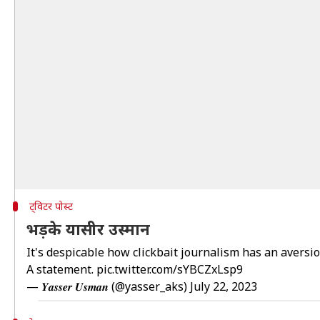
ट्विटर पोस्ट
भड़के यासीर उस्मान
It's despicable how clickbait journalism has an aversi
A statement.
pic.twitter.com/sYBCZxLsp9
— 𝒀𝒂𝒔𝒔𝒆𝒓 𝑼𝒔𝒎𝒂𝒏 (@yasser_aks)
July 22, 2023