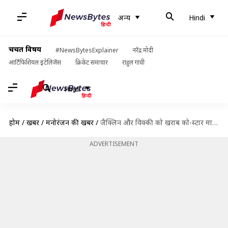
अन्य
Hindi
चर्चित विषय
#NewsBytesExplainer
नरेंद्र मोदी
आर्टिफिशियल इंटेलिजेंस
क्रिकेट समाचार
राहुल गांधी
Hindi
होम
/
खबरें
/
मनोरंजन की खबरें
/
जैक्लिन और विक्की को खराब को-स्टार मानती हैं तापसी पन्नू, जानिए क्या है कारण
ADVERTISEMENT