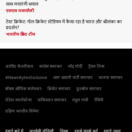
साथ मचाएंगी धमाल
एसएस राजामौली
टेस्ट क्रिकेट: गॉल क्रिकेट स्टेडियम में कैसा रहा है भारत और श्रीलंका का
प्रदर्शन?
भारतीय क्रिकेट टीम
अरविंद केजरीवाल
कांग्रेस समाचार
नरेंद्र मोदी
ट्रैवल टिप्स
#NewsBytesExclusive
आम आदमी पार्टी समाचार
भाजपा समाचार
बॉक्स ऑफिस कलेक्शन
क्रिकेट समाचार
फुटबॉल समाचार
लेटेस्ट स्मार्टफोन्स
पाकिस्तान समाचार
राहुल गांधी
रेसिपी
दक्षिण भारतीय सिनेमा
हमारे बारे में
प्राइवेसी पॉलिसी
नियम
हमसे संपर्क करें
हमारे उसूल