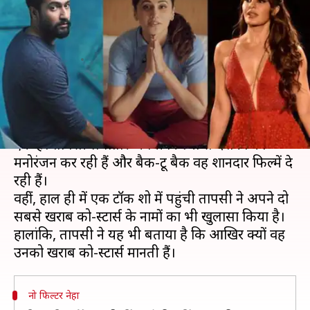
स्टार मानती हैं तापसी पन्नू, जानिए
क्या है कारण
लेखन
Nov 21, 2019
07:14 pm
स्वाति पाण्डेय
क्या है खबर?
अभिनेत्री तापसी पन्नू बॉलीवुड की बेहतरीन अभिनेत्रियों में से
एक हैं। तापसी लगातार अपनी फिल्मों से दर्शकों का
मनोरंजन कर रही हैं और बैक-टू बैक वह शानदार फिल्में दे
रही हैं।
वहींं, हाल ही में एक टॉक शो में पहुंची तापसी ने अपने दो
सबसे खराब को-स्टार्स के नामों का भी खुलासा किया है।
हालांकि, तापसी ने यह भी बताया है कि आखिर क्यों वह
नो फिल्टर नेहा