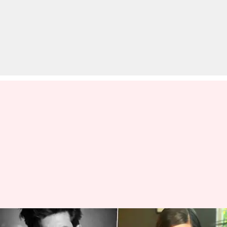
कैलिफोर्निया स्टेट असेंबली ने दिया