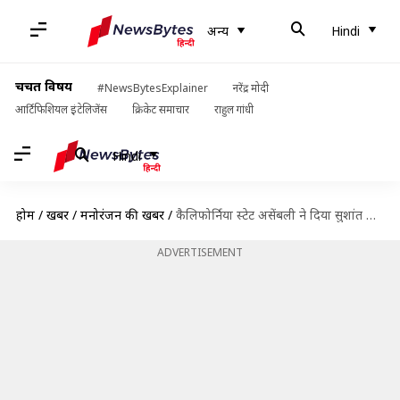
अन्य
Hindi
चर्चित विषय
#NewsBytesExplainer
नरेंद्र मोदी
आर्टिफिशियल इंटेलिजेंस
क्रिकेट समाचार
राहुल गांधी
Hindi
होम
/
खबरें
/
मनोरंजन की खबरें
/
कैलिफोर्निया स्टेट असेंबली ने दिया सुशांत सिंह राजपूत के योगदान को सम्मान, बहन ने लिया अवॉर्ड
ADVERTISEMENT