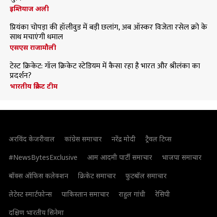
इम्तियाज अली
प्रियंका चोपड़ा की हॉलीवुड में बड़ी छलांग, अब ऑस्कर विजेता रसेल क्रो के
साथ मचाएंगी धमाल
एसएस राजामौली
टेस्ट क्रिकेट: गॉल क्रिकेट स्टेडियम में कैसा रहा है भारत और श्रीलंका का
प्रदर्शन?
भारतीय क्रिकेट टीम
अरविंद केजरीवाल
कांग्रेस समाचार
नरेंद्र मोदी
ट्रैवल टिप्स
#NewsBytesExclusive
आम आदमी पार्टी समाचार
भाजपा समाचार
बॉक्स ऑफिस कलेक्शन
क्रिकेट समाचार
फुटबॉल समाचार
लेटेस्ट स्मार्टफोन्स
पाकिस्तान समाचार
राहुल गांधी
रेसिपी
दक्षिण भारतीय सिनेमा