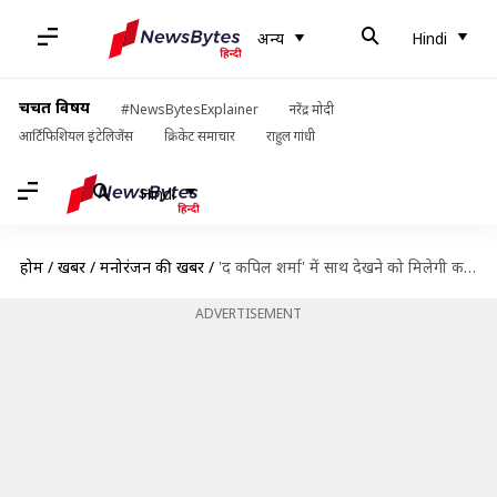
अन्य
Hindi
चर्चित विषय
#NewsBytesExplainer
नरेंद्र मोदी
आर्टिफिशियल इंटेलिजेंस
क्रिकेट समाचार
राहुल गांधी
Hindi
होम
/
खबरें
/
मनोरंजन की खबरें
/
'द कपिल शर्मा' में साथ देखने को मिलेगी कपिल और 'गुत्थी' की जोड़ी! जानें कब
ADVERTISEMENT