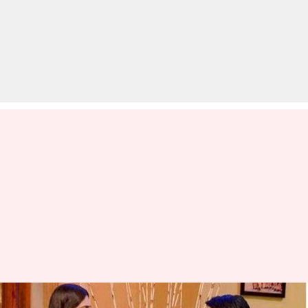
'द कपिल शर्मा' में साथ देखने को