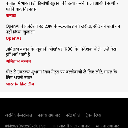
कनाडा में भारतवंशी हिमांशी खुराना की हत्या करने वाला आरोपी साथी 7
महीने बाद गिरफ्तार
कनाडा
OpenAI ने प्रेजेंटेशन स्टार्टअप नेक्स्टस्लाइड को खरीदा, सौदे की शर्तों का
नहीं किया खुलासा
OpenAI
अमिताभ बच्चन के 'तूफानी जोश' पर 'KBC' के निर्देशक बोले- उन्हें देख
हमें शर्म आती है
अमिताभ बच्चन
चोट से उबरकर शुभमन गिल नेट्स पर बल्लेबाजी ले लिए लौटे, भारत के
लिए अच्छी खबर
भारतीय क्रिकेट टीम
अरविंद केजरीवाल
कांग्रेस समाचार
नरेंद्र मोदी
ट्रैवल टिप्स
#NewsBytesExclusive
आम आदमी पार्टी समाचार
भाजपा समाचार