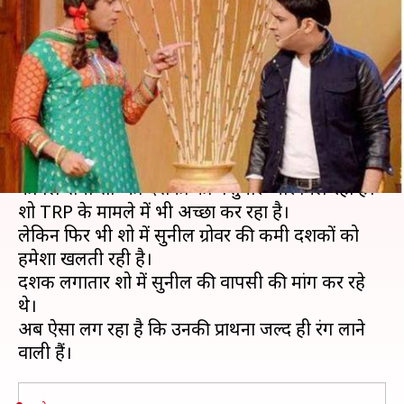
मिलेगी कपिल और 'गुत्थी' की जोड़ी!
जानें कब
लेखन
Apr 23, 2019
08:55 pm
स्वाति पाण्डेय
क्या है खबर?
कपिल शर्मा ने टीवी पर दमदार वापसी कर ली है। 'द
कपिल शर्मा शो' को दर्शकों का बेशुमार प्यार मिल रहा है।
शो TRP के मामले में भी अच्छा कर रहा है।
लेकिन फिर भी शो में सुनील ग्रोवर की कमी दर्शकों को
हमेशा खलती रही है।
दर्शक लगातार शो में सुनील की वापसी की मांग कर रहे
थे।
अब ऐसा लग रहा है कि उनकी प्रार्थना जल्द ही रंग लाने