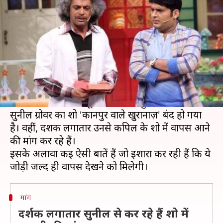
'डॉक्टर मशहूर गुलाटी' की वापसी
लेखन
Jan 16, 2019
08:25 pm
स्वाति पाण्डेय
क्या है खबर?
कपिल शर्मा ने टीवी पर दमदार वापसी कर ली है। 'द
कपिल शर्मा शो' को दर्शकों का बेशुमार प्यार मिल रहा है।
शो TRP के मामले में दूसरे नंबर पर पहुंच गया है।
सुनील ग्रोवर का शो 'कानपुर वाले खुरानाज़' बंद हो गया
है। वहीं, दर्शक लगातार उनसे कपिल के शो में वापस आने
की मांग कर रहे हैं।
इसके अलावा कई ऐसी बातें हैं जो इशारा कर रही हैं कि ये
मांग
दर्शक लगातार सुनील से कर रहे हैं शो में