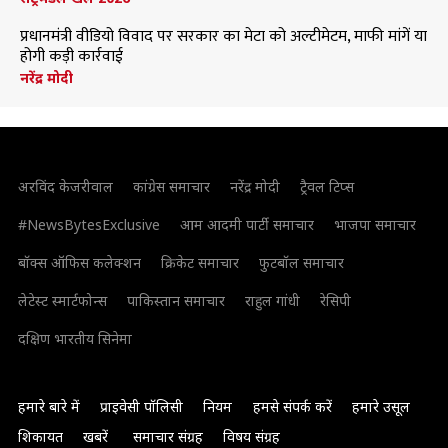
प्रधानमंत्री वीडियो विवाद पर सरकार का मेटा को अल्टीमेटम, माफी मांगें या
होगी कड़ी कार्रवाई
नरेंद्र मोदी
अरविंद केजरीवाल
कांग्रेस समाचार
नरेंद्र मोदी
ट्रैवल टिप्स
#NewsBytesExclusive
आम आदमी पार्टी समाचार
भाजपा समाचार
बॉक्स ऑफिस कलेक्शन
क्रिकेट समाचार
फुटबॉल समाचार
लेटेस्ट स्मार्टफोन्स
पाकिस्तान समाचार
राहुल गांधी
रेसिपी
दक्षिण भारतीय सिनेमा
हमारे बारे में
प्राइवेसी पॉलिसी
नियम
हमसे संपर्क करें
हमारे उसूल
शिकायत
खबरें
समाचार संग्रह
विषय संग्रह