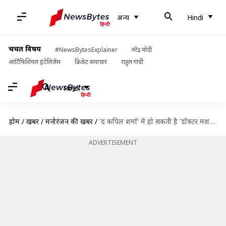
अन्य
Hindi
चर्चित विषय
#NewsBytesExplainer
नरेंद्र मोदी
आर्टिफिशियल इंटेलिजेंस
क्रिकेट समाचार
राहुल गांधी
Hindi
होम
/
खबरें
/
मनोरंजन की खबरें
/
'द कपिल शर्मा' में हो सकती है 'डॉक्टर मशहूर गुलाटी' की वापसी
ADVERTISEMENT