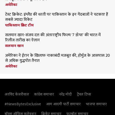
अमेरिका
टेस्ट क्रिकेट: इंग्लैंड की धरती पर पाकिस्तान के इन गेंदबाजों ने चटकाए हैं
सबसे ज्यादा विकेट
पाकिस्तान क्रिकेट टीम
सलमान खान-संजय दत्त की अंतरराष्ट्रीय फिल्म '7 डॉग्स' की भारत में
रिलीज तारीख का ऐलान
सलमान खान
अमेरिका ने ईरान के खिलाफ नाकाबंदी मजबूत की, होर्मुज के आसपास 20
से अधिक युद्धपोत तैनात
अमेरिका
अरविंद केजरीवाल
कांग्रेस समाचार
नरेंद्र मोदी
ट्रैवल टिप्स
#NewsBytesExclusive
आम आदमी पार्टी समाचार
भाजपा समाचार
बॉक्स ऑफिस कलेक्शन
क्रिकेट समाचार
फुटबॉल समाचार