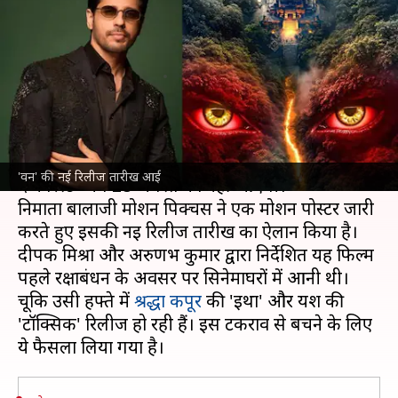
बदली रिलीज तारीख, जानिए क्यों
लिया गया फैसला
लेखन
Jul 09, 2026
03:39 pm
ज्योति सिंह
क्या है खबर?
सिद्धार्थ मल्होत्रा
की बहुप्रतीक्षित फिल्म 'वन- फोर्स ऑफ
'वन' की नई रिलीज तारीख आई
द फॉरेस्ट' अब 28 अगस्त को नहीं आएगी।
निर्माता बालाजी मोशन पिक्चर्स ने एक मोशन पोस्टर जारी
करते हुए इसकी नई रिलीज तारीख का ऐलान किया है।
दीपक मिश्रा और अरुणभ कुमार द्वारा निर्देशित यह फिल्म
पहले रक्षाबंधन के अवसर पर सिनेमाघरों में आनी थी।
चूकि उसी हफ्ते में
श्रद्धा कपूर
की 'ईथा' और यश की
'टॉक्सिक' रिलीज हो रही हैं। इस टकराव से बचने के लिए