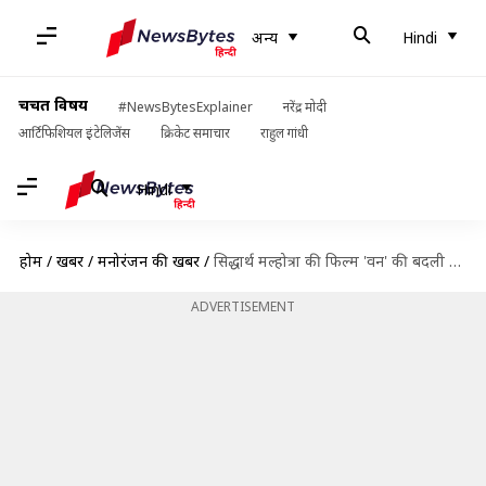
अन्य
Hindi
चर्चित विषय
#NewsBytesExplainer
नरेंद्र मोदी
आर्टिफिशियल इंटेलिजेंस
क्रिकेट समाचार
राहुल गांधी
Hindi
होम
/
खबरें
/
मनोरंजन की खबरें
/
सिद्धार्थ मल्होत्रा की फिल्म 'वन' की बदली रिलीज तारीख, जानिए क्यों लिया गया फैसला
ADVERTISEMENT