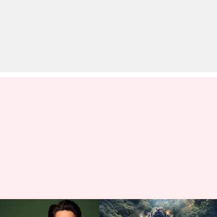
सिद्धार्थ मल्होत्रा की फिल्म 'वन' की