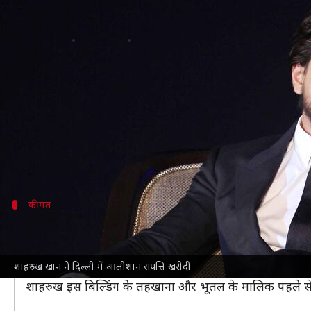
शाहरुख खान ने दिल्ली में खरीदा पारि
लेखन
Jul 09, 2026
04:39 pm
ज्योति सिंह
क्या है खबर?
शाहरुख खान
दिल्ली के रहने वाले हैं, यह उनके फैंस बखूबी जान
अभिनेता ने अब इसी शहर में अपना पारिवारिक घर खरीदकर अपने
बताया जा रहा है कि उन्होंने पॉश पंचशील पार्क इलाके मे
कीमत
करोड़ रुपये में हुआ संपत्ति का सौदा
बॉलीवुड हंगामा
के मुताबिक, दक्षिण
दिल्ली
में स्थित यह आवास 1
शाहरुख खान ने दिल्ली में आलीशान संपत्ति खरीदी
खबरों के अनुसार, सौदे की कीमत 37 करोड़ रुपये आंकी गई है,
शाहरुख इस बिल्डिंग के तहखाना और भूतल के मालिक पहले से थे