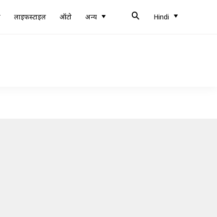
ब
लाइफस्टाइल
ऑटो
अन्य
Hindi