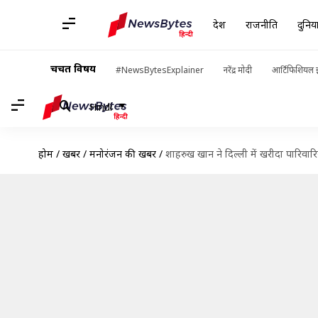
देश
राजनीति
दुनिय
चर्चित विषय
#NewsBytesExplainer
नरेंद्र मोदी
आर्टिफिशियल इ
Hindi
होम
/
खबरें
/
मनोरंजन की खबरें
/
शाहरुख खान ने दिल्ली में खरीदा पारिव