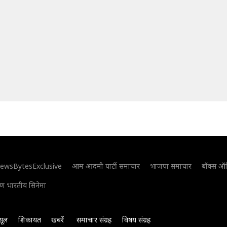
ewsBytesExclusive
आम आदमी पार्टी समाचार
भाजपा समाचार
बॉक्स ऑ
िण भारतीय सिनेमा
सूल
शिकायत
खबरें
समाचार संग्रह
विषय संग्रह