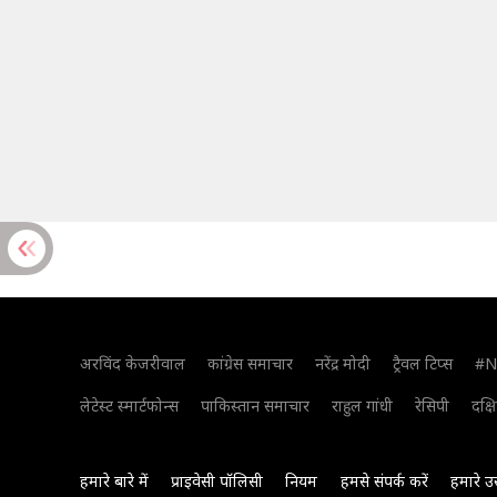
अरविंद केजरीवाल
कांग्रेस समाचार
नरेंद्र मोदी
ट्रैवल टिप्स
#N
लेटेस्ट स्मार्टफोन्स
पाकिस्तान समाचार
राहुल गांधी
रेसिपी
दक्ष
हमारे बारे में
प्राइवेसी पॉलिसी
नियम
हमसे संपर्क करें
हमारे उ