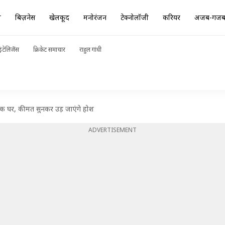
ा
बिज़नेस
खेलकूद
मनोरंजन
टेक्नोलॉजी
करियर
अजब-गज
ंटेलिजेंस
क्रिकेट समाचार
राहुल गांधी
ारिक घर, कीमत सुनकर उड़ जाएंगे होश
ADVERTISEMENT