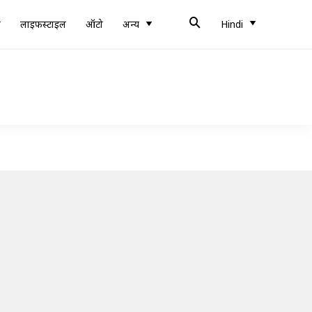
ब
लाइफस्टाइल
ऑटो
अन्य
Hindi