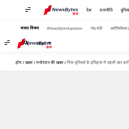
देश
राजनीति
दुनिय
चर्चित विषय
#NewsBytesExplainer
नरेंद्र मोदी
आर्टिफिशियल इ
Hindi
होम
/
खबरें
/
मनोरंजन की खबरें
/
मिस यूनिवर्स के इतिहास में पहली बार शा