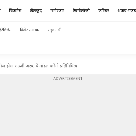
ा
बिज़नेस
खेलकूद
मनोरंजन
टेक्नोलॉजी
करियर
अजब-गज
ंटेलिजेंस
क्रिकेट समाचार
राहुल गांधी
मिल होगा सऊदी अरब, ये मॉडल करेगी प्रतिनिधित्व
ADVERTISEMENT