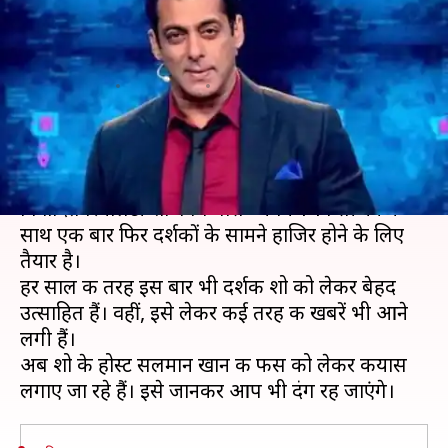
250 करोड़ रुपये फीस, अक्टूबर में
होगा प्रीमियर!
लेखन
Aug 29, 2020
12:09 pm
भावना साहनी
क्या है खबर?
बॉलीवुड के सुपरस्टार सलमान खान की होस्टिंग वाला
विवादित रियलिटी शो 'बिग बॉस' अपने 14वें सीजन के
साथ एक बार फिर दर्शकों के सामने हाजिर होने के लिए
तैयार है।
हर साल की तरह इस बार भी दर्शक शो को लेकर बेहद
उत्साहित हैं। वहीं, इसे लेकर कई तरह की खबरें भी आने
लगी हैं।
अब शो के होस्ट सलमान खान की फीस को लेकर कयास