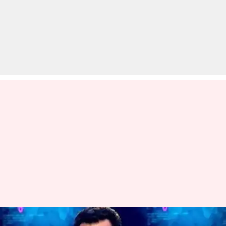
'बिग बॉस 14' के लिए सलमान लेंगे