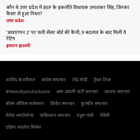
कौन थे उत्तर प्रदेश में BSP के इकलौते विधायक उमाशंकर सिंह, जिनका
कैंसर से हुआ निधन?
उत्तर प्रदेश
'आवारापन 2' पर चली सेंसर बोर्ड की कैंची, 9 बदलाव के बाद मिली ये
रेटिंग
इमरान हाशमी
अरविंद केजरीवाल
कांग्रेस समाचार
नरेंद्र मोदी
ट्रैवल टिप्स
#NewsBytesExclusive
आम आदमी पार्टी समाचार
भाजपा समाचार
बॉक्स ऑफिस कलेक्शन
क्रिकेट समाचार
फुटबॉल समाचार
लेटेस्ट स्मार्टफोन्स
पाकिस्तान समाचार
राहुल गांधी
रेसिपी
दक्षिण भारतीय सिनेमा