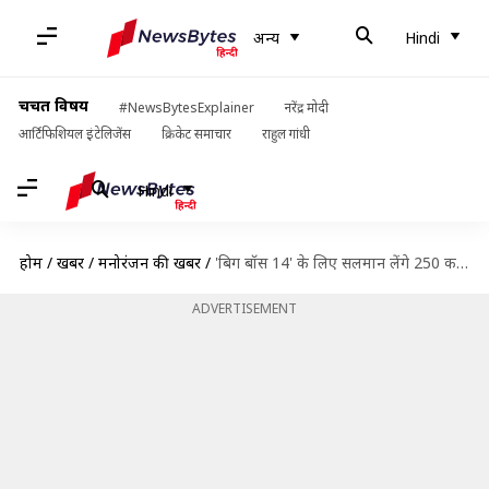
अन्य
Hindi
चर्चित विषय
#NewsBytesExplainer
नरेंद्र मोदी
आर्टिफिशियल इंटेलिजेंस
क्रिकेट समाचार
राहुल गांधी
Hindi
होम
/
खबरें
/
मनोरंजन की खबरें
/
'बिग बॉस 14' के लिए सलमान लेंगे 250 करोड़ रुपये फीस, अक्टूबर में होगा प्रीमियर!
ADVERTISEMENT