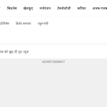
ा
बिज़नेस
खेलकूद
मनोरंजन
टेक्नोलॉजी
करियर
अजब-गज
ंटेलिजेंस
क्रिकेट समाचार
राहुल गांधी
ैंस को खुद दी गुड न्यूज
ADVERTISEMENT