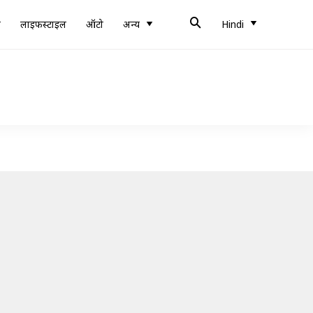
ब
लाइफस्टाइल
ऑटो
अन्य
Hindi