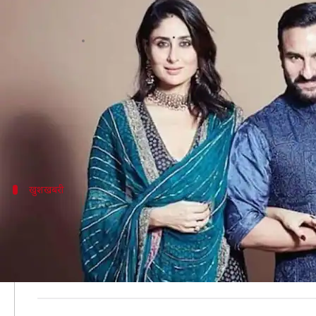
दूसरी बार मां बनने वाली हैं करीना कपूर,
लेखन
Aug 12, 2020
06:24 pm
भावना साहनी
क्या है खबर?
बॉलीवुड अभिनेत्री करीना कपूर खान के फैंस के लिए एक गुड न
पिछले काफी समय से करीना की प्रेगनेंसी को लेकर सोशल 
खुशखबरी
आधिकारिक स्टेटमेंट में सैफ और करीना ने किया
सैफ और करीना ने अपने स्टेटमेंट में कहा, "हमें ये ऐलान करते
देने के लिए धन्यवाद करते हैं।"
अब दोनों के ही फैंस इस खबर से बेहद खुशी है। वहीं, खबर क