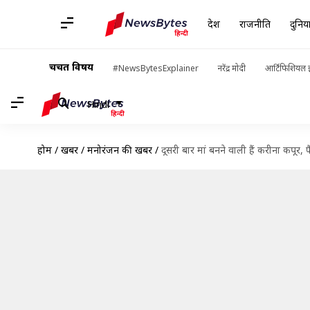
देश
राजनीति
दुनिय
चर्चित विषय
#NewsBytesExplainer
नरेंद्र मोदी
आर्टिफिशियल इ
Hindi
होम
/
खबरें
/
मनोरंजन की खबरें
/
दूसरी बार मां बनने वाली हैं करीना कपूर, फ