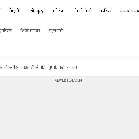
ा
बिज़नेस
खेलकूद
मनोरंजन
टेक्नोलॉजी
करियर
अजब-गज
ंटेलिजेंस
क्रिकेट समाचार
राहुल गांधी
लेकर रिया चक्रवर्ती ने तोड़ी चुप्पी, कही ये बात
ADVERTISEMENT