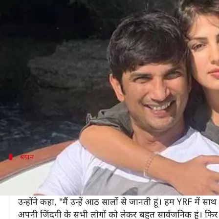
सुशांत सिंह राजपूत के साथ रिलेशनिशिप क
लेखन
Apr 13, 2020
04:37 pm
भावना साहनी
क्या है खबर?
अक्सर फिल्मी सितारे अपने रिलेशनशिप और ब्रेकअप को लेकर सुर्
कुछ समय से सुशांत सिंह राजपूत और रिया चक्रवर्ती भी अपने र
हालांकि, दोनों में से किसी ने भी अपने इस रिश्ते पर मुहर नही
अब रिया ने पहली बार सुशांत के साथ रिलेशनशिप को लेकर
रिया ने
ईटाइम्स
बयान
रिया ने किया खुलासा
रिया का कहना है कि सुशांत या उन्होंने कभी इस बात को स्वीकार न
उन्होंने कहा, "मैं उन्हें आठ सालों से जानती हूं। हम YRF में स
अपनी जिंदगी के सभी लोगों को लेकर बहुत सार्वजनिक हूं। फिर 