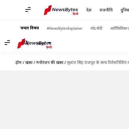
देश
राजनीति
दुनिय
चर्चित विषय
#NewsBytesExplainer
नरेंद्र मोदी
आर्टिफिशियल इ
Hindi
होम
/
खबरें
/
मनोरंजन की खबरें
/
सुशांत सिंह राजपूत के साथ रिलेशनिशिप को 