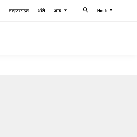
ब
लाइफस्टाइल
ऑटो
अन्य
Hindi