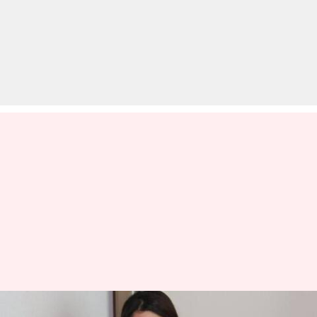
सुशांत मामला: रिया चक्रवर्ती फिर