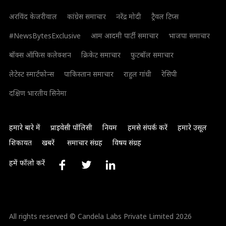
अरविंद केजरीवाल
कांग्रेस समाचार
नरेंद्र मोदी
ट्रैवल टिप्स
#NewsBytesExclusive
आम आदमी पार्टी समाचार
भाजपा समाचार
बॉक्स ऑफिस कलेक्शन
क्रिकेट समाचार
फुटबॉल समाचार
लेटेस्ट स्मार्टफोन्स
पाकिस्तान समाचार
राहुल गांधी
रेसिपी
दक्षिण भारतीय सिनेमा
हमारे बारे में
प्राइवेसी पॉलिसी
नियम
हमसे संपर्क करें
हमारे उसूल
शिकायत
खबरें
समाचार संग्रह
विषय संग्रह
हमें फॉलो करें
All rights reserved © Candela Labs Private Limited 2026