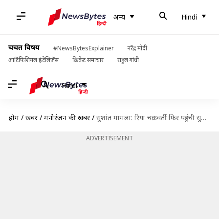
अन्य
Hindi
चर्चित विषय
#NewsBytesExplainer
नरेंद्र मोदी
आर्टिफिशियल इंटेलिजेंस
क्रिकेट समाचार
राहुल गांधी
Hindi
होम
/
खबरें
/
मनोरंजन की खबरें
/
सुशांत मामला: रिया चक्रवर्ती फिर पहुंची सुप्रीम कोर्ट, मीडिया पर लगाया दोषी ठहराने का आरोप
ADVERTISEMENT