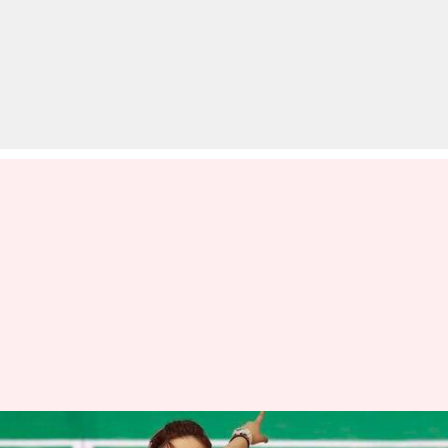
रिलीज होते ही ऑनलाइन लीक हुई