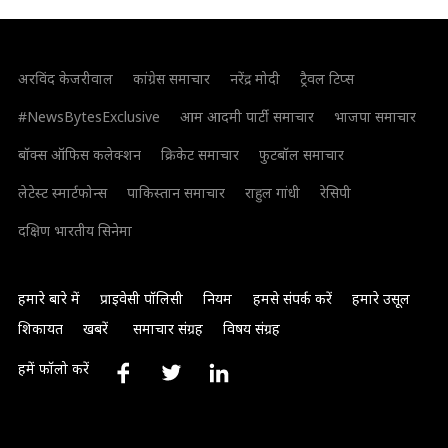
अरविंद केजरीवाल
कांग्रेस समाचार
नरेंद्र मोदी
ट्रैवल टिप्स
#NewsBytesExclusive
आम आदमी पार्टी समाचार
भाजपा समाचार
बॉक्स ऑफिस कलेक्शन
क्रिकेट समाचार
फुटबॉल समाचार
लेटेस्ट स्मार्टफोन्स
पाकिस्तान समाचार
राहुल गांधी
रेसिपी
दक्षिण भारतीय सिनेमा
हमारे बारे में
प्राइवेसी पॉलिसी
नियम
हमसे संपर्क करें
हमारे उसूल
शिकायत
खबरें
समाचार संग्रह
विषय संग्रह
हमें फॉलो करें