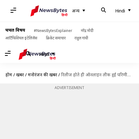
अन्य
Hindi
चर्चित विषय
#NewsBytesExplainer
नरेंद्र मोदी
आर्टिफिशियल इंटेलिजेंस
क्रिकेट समाचार
राहुल गांधी
Hindi
होम
/
खबरें
/
मनोरंजन की खबरें
/
रिलीज होते ही ऑनलाइन लीक हुई परिणीति की फिल्म 'साइना'
ADVERTISEMENT