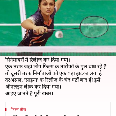
परिणीति की फिल्म 'साइना'
लेखन
Mar 26, 2021
06:43 pm
नेहा शर्मा
क्या है खबर?
परिणीति चोपड़ा की फिल्म 'साइना' का दर्शकों को बेसब्री
से इंतजार था, जो कि अब खत्म हो गया है। बैडमिंटन स्टार
साइना नेहवाल के जीवन पर बनी इस फिल्म को आज
सिनेमाघरों में रिलीज कर दिया गया।
एक तरफ जहां लोग फिल्म की तारीफों के पुल बांध रहे हैं
तो दूसरी तरफ निर्माताओं को एक बड़ा झटका लगा है।
दरअसल, 'साइना' की रिलीज के चंद घंटों बाद ही इसे
ऑनलइन लीक कर दिया गया।
फिल्म लीक