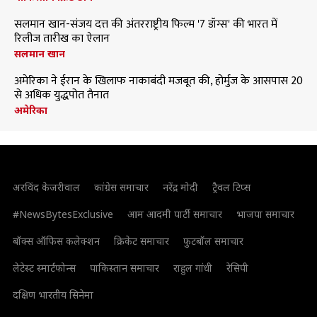
सलमान खान-संजय दत्त की अंतरराष्ट्रीय फिल्म '7 डॉग्स' की भारत में
रिलीज तारीख का ऐलान
सलमान खान
अमेरिका ने ईरान के खिलाफ नाकाबंदी मजबूत की, होर्मुज के आसपास 20
से अधिक युद्धपोत तैनात
अमेरिका
अरविंद केजरीवाल
कांग्रेस समाचार
नरेंद्र मोदी
ट्रैवल टिप्स
#NewsBytesExclusive
आम आदमी पार्टी समाचार
भाजपा समाचार
बॉक्स ऑफिस कलेक्शन
क्रिकेट समाचार
फुटबॉल समाचार
लेटेस्ट स्मार्टफोन्स
पाकिस्तान समाचार
राहुल गांधी
रेसिपी
दक्षिण भारतीय सिनेमा