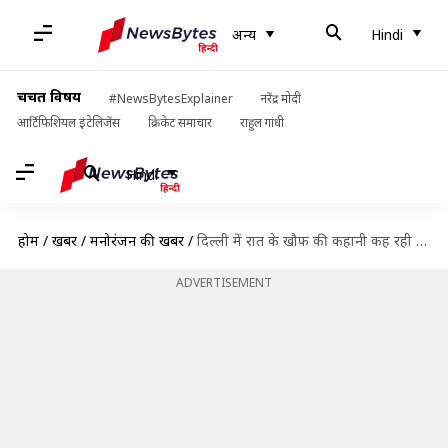
अन्य
Hindi
चर्चित विषय
#NewsBytesExplainer
नरेंद्र मोदी
आर्टिफिशियल इंटेलिजेंस
क्रिकेट समाचार
राहुल गांधी
Hindi
होम
/
खबरें
/
मनोरंजन की खबरें
/
दिल्ली में रात के खौफ की कहानी कह रही है 'सोनी', नेटफ्लिक्स पर रिलीज़
ADVERTISEMENT