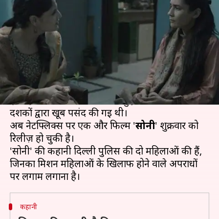
रही है 'सोनी', नेटफ्लिक्स पर रिलीज़
लेखन
Jan 18, 2019
02:25 pm
स्वाति पाण्डेय
क्या है खबर?
नेटफ्लिक्स पर कई सारी शानदार वेब सीरीज मौजूद हैं।
इसपर भारतीय कंटेट को भी खूब पसंद किया जाता है।
हाल ही में नेटफ्लिक्स पर रिलीज़ हुई 'सेक्रेड गेम्स' को
दर्शकों द्वारा खूब पसंद की गई थी।
अब नेटफ्लिक्स पर एक और फिल्म '
सोनी
' शुक्रवार को
रिलीज़ हो चुकी है।
'सोनी' की कहानी दिल्ली पुलिस की दो महिलाओं की हैं,
जिनका मिशन महिलाओं के खिलाफ होने वाले अपराधों
कहानी