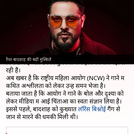
मुश्किलें बढ़ीं, राष्ट्रीय महिला आयोग ने
भेजा नोटिस
लेखन
Mar 19, 2026
01:28 pm
ज्योति सिंह
क्या है खबर?
रैपर बादशाह
अपने हालिया रिलीज गाने 'टटीरी' को लेकर
रैपर बादशाह की बढ़ीं मुश्किलें
विवादों में हैं और उनकी मुश्किलें कम होने का नाम नहीं ले
रही हैं।
अब खबर है कि राष्ट्रीय महिला आयोग (NCW) ने गाने में
कथित अश्लीलता को लेकर उन्हें समन भेजा है।
बताया जाता है कि आयोग ने गाने के बोल और दृश्यों को
लेकर मीडिया में आई चिंताओं का स्वतः संज्ञान लिया है।
इससे पहले, बादशाह को कुख्यात
लॉरेंस बिश्नोई
गैंग से