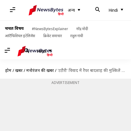
अन्य
Hindi
चर्चित विषय
#NewsBytesExplainer
नरेंद्र मोदी
आर्टिफिशियल इंटेलिजेंस
क्रिकेट समाचार
राहुल गांधी
Hindi
होम
/
खबरें
/
मनोरंजन की खबरें
/
'टटीरी' विवाद में रैपर बादशाह की मुश्किलें बढ़ीं, राष्ट्रीय महिला आयोग ने भेजा नोटिस
ADVERTISEMENT