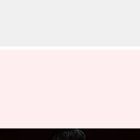
'टटीरी' विवाद में रैपर बादशाह की