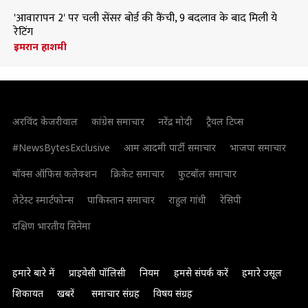
'आवारापन 2' पर चली सेंसर बोर्ड की कैंची, 9 बदलाव के बाद मिली ये
रेटिंग
इमरान हाशमी
अरविंद केजरीवाल
कांग्रेस समाचार
नरेंद्र मोदी
ट्रैवल टिप्स
#NewsBytesExclusive
आम आदमी पार्टी समाचार
भाजपा समाचार
बॉक्स ऑफिस कलेक्शन
क्रिकेट समाचार
फुटबॉल समाचार
लेटेस्ट स्मार्टफोन्स
पाकिस्तान समाचार
राहुल गांधी
रेसिपी
दक्षिण भारतीय सिनेमा
हमारे बारे में
प्राइवेसी पॉलिसी
नियम
हमसे संपर्क करें
हमारे उसूल
शिकायत
खबरें
समाचार संग्रह
विषय संग्रह