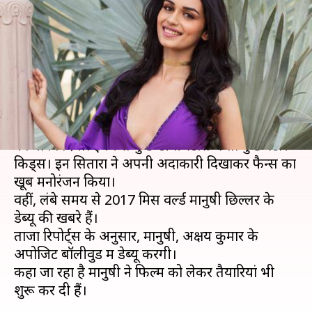
अभिनेता के अपोजिट करने जा रही हैं
बॉलीवुड में डेंब्यू!
लेखन
May 15, 2019
05:15 pm
स्वाति पाण्डेय
क्या है खबर?
साल 2018 में बॉलीवुड ने हर साल की तरह कई नए चेहरों
को मौका दिया। इनमें से कुछ टीवी स्टार्स थे तो कुछ स्टार
किड्स। इन सितारों ने अपनी अदाकारी दिखाकर फैन्स का
खूब मनोरंजन किया।
वहीं, लंबे समय से 2017 मिस वर्ल्ड मानुषी छिल्लर के
डेब्यू की खबरे हैं।
ताजा रिपोर्ट्स के अनुसार, मानुषी, अक्षय कुमार के
अपोजिट बॉलीवुड में डेब्यू करेंगी।
कहा जा रहा है मानुषी ने फिल्म को लेकर तैयारियां भी