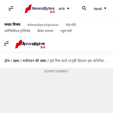
अन्य
Hindi
चर्चित विषय
#NewsBytesExplainer
नरेंद्र मोदी
आर्टिफिशियल इंटेलिजेंस
क्रिकेट समाचार
राहुल गांधी
Hindi
होम
/
खबरें
/
मनोरंजन की खबरें
/
पूर्व मिस वर्ल्ड मानुषी छिल्लर इस अभिनेता के अपोजिट करने जा रही हैं बॉलीवुड में डेंब्यू!
ADVERTISEMENT