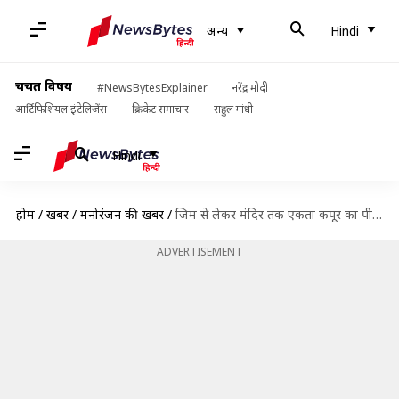
अन्य
Hindi
चर्चित विषय
#NewsBytesExplainer
नरेंद्र मोदी
आर्टिफिशियल इंटेलिजेंस
क्रिकेट समाचार
राहुल गांधी
Hindi
होम
/
खबरें
/
मनोरंजन की खबरें
/
जिम से लेकर मंदिर तक एकता कपूर का पीछा कर रहा था युवक, गिरफ्तार
ADVERTISEMENT