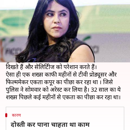
का पीछा कर रहा था युवक, गिरफ्तार
लेखन
Mar 20, 2019
03:05 pm
स्वाति पाण्डेय
क्या है खबर?
बॉलीवुड सेलिब्रिटी के कई सारे फैन्स होते हैं। हर कोई अपने
चहेते स्टार से मिलने की ख्वाहिश रखता है।
कुछ जुनूनी फैन्स अपनी हदें तोड़ने की कोशिश भी करते
दिखते हैं और सेलिब्रिटीज को परेशान करते हैं।
ऐसा ही एक शख्स काफी महीनों से टीवी प्रोड्यूसर और
फिल्ममेकर एकता कपूर का पीछा कर रहा था । जिसे
पुलिस ने सोमवार को अरेस्ट कर लिया है। 32 साल का ये
कारण
दोस्ती कर पाना चाहता था काम