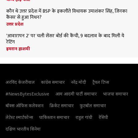
कौन थे उत्तर प्रदेश में BSP के इकलौते विधायक उमाशंकर सिंह, जिनका
कैंसर से हुआ निधन?
उत्तर प्रदेश
'आवारापन 2' पर चली सेंसर बोर्ड की कैंची, 9 बदलाव के बाद मिली ये
रेटिंग
इमरान हाशमी
अरविंद केजरीवाल
कांग्रेस समाचार
नरेंद्र मोदी
ट्रैवल टिप्स
#NewsBytesExclusive
आम आदमी पार्टी समाचार
भाजपा समाचार
बॉक्स ऑफिस कलेक्शन
क्रिकेट समाचार
फुटबॉल समाचार
लेटेस्ट स्मार्टफोन्स
पाकिस्तान समाचार
राहुल गांधी
रेसिपी
दक्षिण भारतीय सिनेमा