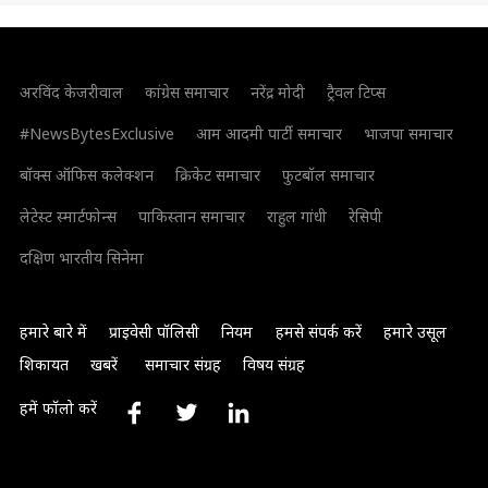
अरविंद केजरीवाल
कांग्रेस समाचार
नरेंद्र मोदी
ट्रैवल टिप्स
#NewsBytesExclusive
आम आदमी पार्टी समाचार
भाजपा समाचार
बॉक्स ऑफिस कलेक्शन
क्रिकेट समाचार
फुटबॉल समाचार
लेटेस्ट स्मार्टफोन्स
पाकिस्तान समाचार
राहुल गांधी
रेसिपी
दक्षिण भारतीय सिनेमा
हमारे बारे में
प्राइवेसी पॉलिसी
नियम
हमसे संपर्क करें
हमारे उसूल
शिकायत
खबरें
समाचार संग्रह
विषय संग्रह
हमें फॉलो करें