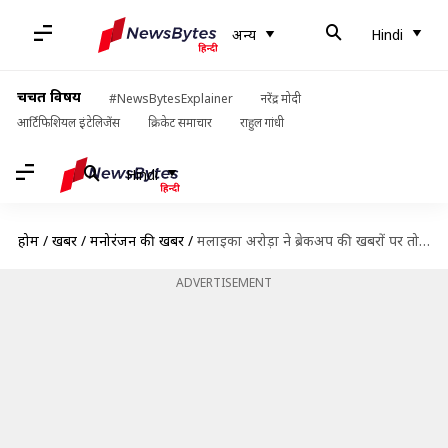
अन्य
Hindi
चर्चित विषय
#NewsBytesExplainer
नरेंद्र मोदी
आर्टिफिशियल इंटेलिजेंस
क्रिकेट समाचार
राहुल गांधी
Hindi
होम
/
खबरें
/
मनोरंजन की खबरें
/
मलाइका अरोड़ा ने ब्रेकअप की खबरों पर तोड़ी चुप्पी, बोलीं- प्यार के लिए आखिर तक लडूंगी
ADVERTISEMENT