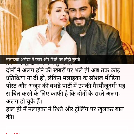
पर तोड़ी चुप्पी, बोलीं- प्यार के लिए
आखिर तक लडूंगी
लेखन
Jun 28, 2024
10:13 am
नेहा शर्मा
क्या है खबर?
पिछले कई दिनों से
मलाइका अरोड़ा
और
अर्जुन कपूर
को
मलाइका अरोड़ा ने प्यार और रिश्ते पर तोड़ी चुप्पी
ब्रेकअप सुर्खियों में बना हुआ है।
दोनों ने अलग होने की खबरों पर भले ही अब तक कोई
प्रतिक्रिया ना दी हो, लेकिन मलाइका के साेशल मीडिया
पोस्ट और अर्जुन की बर्थडे पार्टी में उनकी गैरमौजूदगी यह
साबित करने के लिए काफी है कि दोनों के रास्ते अलग-
अलग हो चुके हैं।
हाल ही में मलाइका ने रिश्ते और ट्रोलिंग पर खुलकर बात