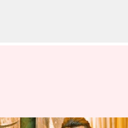
मलाइका अरोड़ा ने ब्रेकअप की खबरों