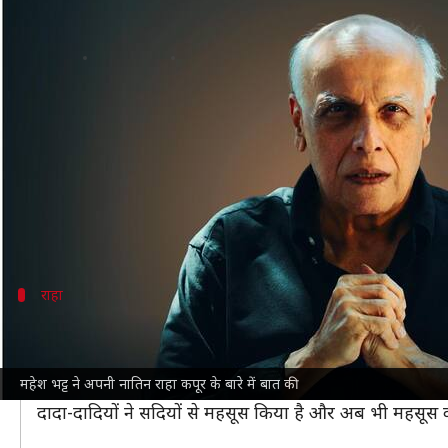
रणबीर कपूर-आलिया भट्ट के किस फैसले न
लेखन
Feb 01, 2024
08:25 pm
पलक
क्या है खबर?
बॉलीवुड के शानदार फिल्म निर्माता और निर्देशक
महेश भट्ट
अक्
महेश इन दिनों अपनी बेटी
आलिया भट्ट
और रणबीर कपूर के का
अपनी बेटी और दामाद पर आए दिन प्यार लुटाने वाले महेश ने
राहा
जादुई बच्ची है राहा- महेश
जूम
को दिए एक इंटरव्यू में महेश ने अपनी नातिन राहा के साथ अप
महेश भट्ट ने अपनी नातिन राहा कपूर के बारे में बात की
वह बोले, "वह एक जादुई बच्ची है। मैं उसे अपनी छोटी देवी कह
दादा-दादियों ने सदियों से महसूस किया है और अब भी महसूस कर