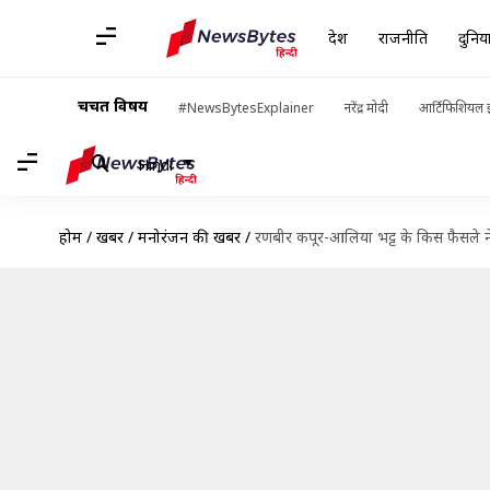
देश
राजनीति
दुनिय
चर्चित विषय
#NewsBytesExplainer
नरेंद्र मोदी
आर्टिफिशियल इ
Hindi
होम
/
खबरें
/
मनोरंजन की खबरें
/
रणबीर कपूर-आलिया भट्ट के किस फैसले ने म