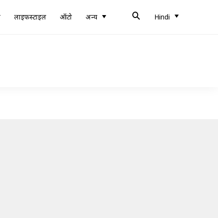
ब
लाइफस्टाइल
ऑटो
अन्य
Hindi