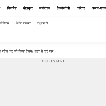
ा
बिज़नेस
खेलकूद
मनोरंजन
टेक्नोलॉजी
करियर
अजब-गज
ंटेलिजेंस
क्रिकेट समाचार
राहुल गांधी
हेश भट्ट को किया हैरान? राहा से जुड़े तार
ADVERTISEMENT