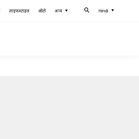
ब
लाइफस्टाइल
ऑटो
अन्य
Hindi