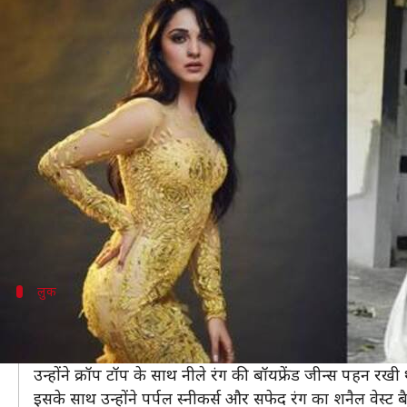
जीन्स और क्रॉप टॉप पहने महंगे बैग के
लेखन
Dec 06, 2019
09:00 pm
स्वाति पाण्डेय
क्या है खबर?
जब बात फैशन की आती है तो कियारा आडवाणी कभी भी अपने
उनका फैशन सेंस कमाल है, इस चीज को वह कई बार साबित भ
वह एक कैज्युल लुक को भी रेड कार्पेट मोमेंट बना देती हैं। 
हाल ही में 'कबीर सिंह' अभिनेत्री मुंबई के बांद्रा में स्पॉट हुईं।
लुक
जीन्स और क्रॉप टॉप में दिखीं कियारा
कियारा इस दौरान इंगलिश कलर के कपड़ों को पहने स्पॉट हुईं। उ
उन्होंने क्रॉप टॉप के साथ नीले रंग की बॉयफ्रेंड जीन्स पहन र
इसके साथ उन्होंने पर्पल स्नीकर्स और सफेद रंग का शनैल वेस्ट 