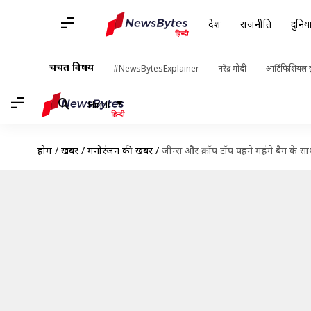
देश
राजनीति
दुनिय
चर्चित विषय
#NewsBytesExplainer
नरेंद्र मोदी
आर्टिफिशियल इ
Hindi
होम
/
खबरें
/
मनोरंजन की खबरें
/
जीन्स और क्रॉप टॉप पहने महंगे बैग के 