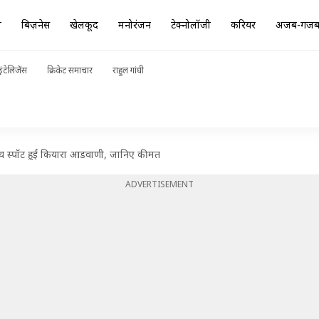
ा
बिज़नेस
खेलकूद
मनोरंजन
टेक्नोलॉजी
करियर
अजब-गज
ंटेलिजेंस
क्रिकेट समाचार
राहुल गांधी
साथ स्पॉट हुईं कियारा आडवाणी, जानिए कीमत
ADVERTISEMENT