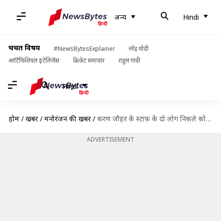
अन्य
Hindi
चर्चित विषय
#NewsBytesExplainer
नरेंद्र मोदी
आर्टिफिशियल इंटेलिजेंस
क्रिकेट समाचार
राहुल गांधी
Hindi
होम
/
खबरें
/
मनोरंजन की खबरें
/
करण जौहर के स्टाफ के दो लोग निकले कोरोना वायरस पॉजीटिव, बिल्डिंग में ही किया क्वारंटाइन
ADVERTISEMENT