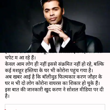
निकले कोरोना वायरस पॉजीटिव,
बिल्डिंग में ही किया क्वारंटाइन
लेखन
May 26, 2020
11:57 am
भावना साहनी
क्या है खबर?
कोरोना वायरस का कहर हर दिन देशभर में बढ़ता जा रहा
है। लॉकडाउन के बावजूद लोग लगातार इस महामारी की
चपेट में आ रहे हैं।
केवल आम लोग ही नहीं इससे संक्रमित नहीं हो रहे, बल्कि
कई मशहूर हस्तियों के घर भी कोरोना पहुंच गया है।
अब खबर आई है कि बॉलीवुड फिल्मकार करण जौहर के
घर में भी दो लोग कोरोना वायरस का शिकार हो चुके हैं।
इस बात की जानकारी खुद करण ने सोशल मीडिया पर दी