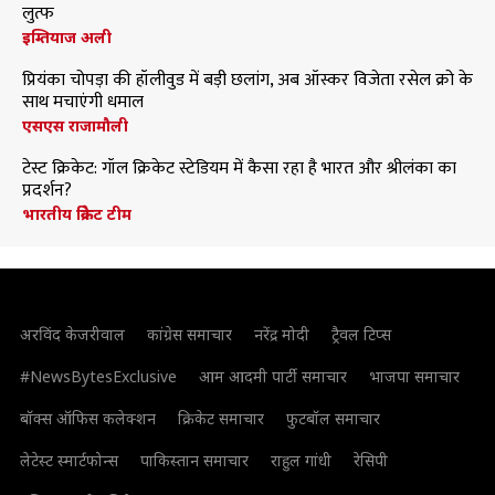
लुत्फ
इम्तियाज अली
प्रियंका चोपड़ा की हॉलीवुड में बड़ी छलांग, अब ऑस्कर विजेता रसेल क्रो के
साथ मचाएंगी धमाल
एसएस राजामौली
टेस्ट क्रिकेट: गॉल क्रिकेट स्टेडियम में कैसा रहा है भारत और श्रीलंका का
प्रदर्शन?
भारतीय क्रिकेट टीम
अरविंद केजरीवाल
कांग्रेस समाचार
नरेंद्र मोदी
ट्रैवल टिप्स
#NewsBytesExclusive
आम आदमी पार्टी समाचार
भाजपा समाचार
बॉक्स ऑफिस कलेक्शन
क्रिकेट समाचार
फुटबॉल समाचार
लेटेस्ट स्मार्टफोन्स
पाकिस्तान समाचार
राहुल गांधी
रेसिपी