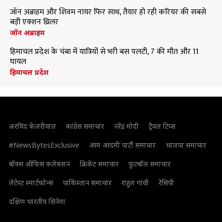
जॉन अब्राहम और शिवम नायर फिर साथ, तैयार हो रही करियर की सबसे
बड़ी एक्शन थ्रिलर
जॉन अब्राहम
हिमाचल प्रदेश के चंबा में यात्रियों से भरी बस पलटी, 7 की मौत और 11
घायल
हिमाचल प्रदेश
अरविंद केजरीवाल
कांग्रेस समाचार
नरेंद्र मोदी
ट्रैवल टिप्स
#NewsBytesExclusive
आम आदमी पार्टी समाचार
भाजपा समाचार
बॉक्स ऑफिस कलेक्शन
क्रिकेट समाचार
फुटबॉल समाचार
लेटेस्ट स्मार्टफोन्स
पाकिस्तान समाचार
राहुल गांधी
रेसिपी
दक्षिण भारतीय सिनेमा