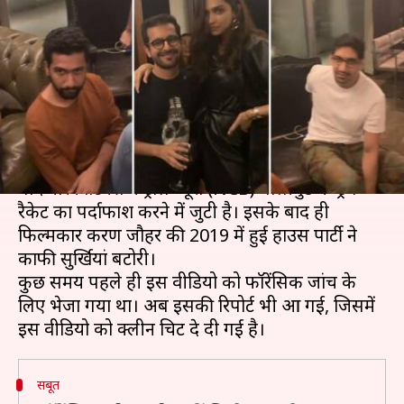
फॉरेंसिक रिपोर्ट, NCB ने दी क्लीन
चिट
लेखन
Oct 26, 2020
09:00 pm
भावना साहनी
क्या है खबर?
सुशांत सिंह राजपूत की मौत की जांच में ड्रग एंगल जुड़ने के
बाद नारकोटिक्स कंट्रोल ब्यूरो (NCB) बॉलीवुड के ड्रग
रैकेट का पर्दाफाश करने में जुटी है। इसके बाद ही
फिल्मकार करण जौहर की 2019 में हुई हाउस पार्टी ने
काफी सुर्खियां बटोरी।
कुछ समय पहले ही इस वीडियो को फॉरेंसिक जांच के
लिए भेजा गया था। अब इसकी रिपोर्ट भी आ गई, जिसमें
सबूत