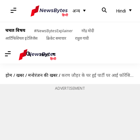
अन्य
Hindi
चर्चित विषय
#NewsBytesExplainer
नरेंद्र मोदी
आर्टिफिशियल इंटेलिजेंस
क्रिकेट समाचार
राहुल गांधी
Hindi
होम
/
खबरें
/
मनोरंजन की खबरें
/
करण जौहर के घर हुई पार्टी पर आई फॉरेंसिक रिपोर्ट, NCB ने दी क्लीन चिट
ADVERTISEMENT