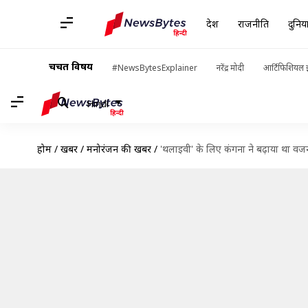
देश
राजनीति
दुनिय
चर्चित विषय
#NewsBytesExplainer
नरेंद्र मोदी
आर्टिफिशियल इ
Hindi
होम
/
खबरें
/
मनोरंजन की खबरें
/
'थलाइवी' के लिए कंगना ने बढ़ाया था व