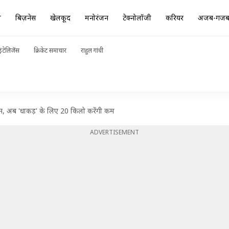
ा
बिज़नेस
खेलकूद
मनोरंजन
टेक्नोलॉजी
करियर
अजब-गज
ंटेलिजेंस
क्रिकेट समाचार
राहुल गांधी
जन, अब 'धाकड़' के लिए 20 किलो करेंगी कम
ADVERTISEMENT