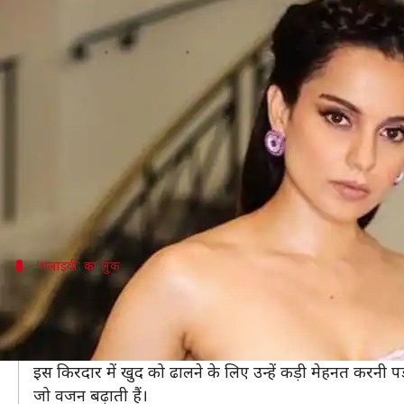
'थलाइवी' के लिए कंगना ने बढ़ाया था
लेखन
Mar 05, 2020
12:32 pm
भावना साहनी
क्या है खबर?
बॉलीवुड अदाकारा कंगना रनौत किसी भी फिल्म में अपने किरद
कड़ी मेहनत करनी पड़े, वह कभी पीछे नहीं हटती।
पिछले कुछ समय से वह अपनी आगामी फिल्म 'थलाइवी' को लेकर 
'थलाइवी' का लुक
'थलाइवी' के लिए बढ़ाया वजन
कुछ समय से कंगना तमिलनाडु की पूर्व CM जयललिता की जिंदगी
इस फिल्म का टीजर जारी कर दिया गया है, जिसमें कंगना को प
इस किरदार में खुद को ढालने के लिए उन्हें कड़ी मेहनत करनी पड
जो वजन बढ़ाती हैं।