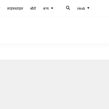
ब
लाइफस्टाइल
ऑटो
अन्य
Hindi