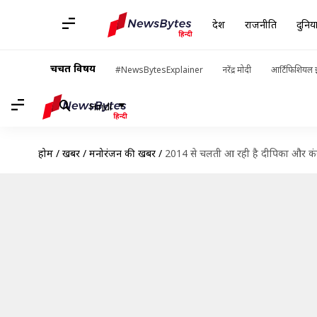
देश
राजनीति
दुनिय
चर्चित विषय
#NewsBytesExplainer
नरेंद्र मोदी
आर्टिफिशियल इ
Hindi
होम
/
खबरें
/
मनोरंजन की खबरें
/
2014 से चलती आ रही है दीपिका और क