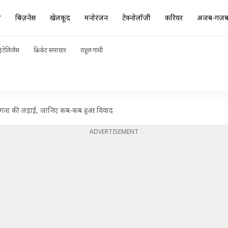
ा
बिज़नेस
खेलकूद
मनोरंजन
टेक्नोलॉजी
करियर
अजब-गज
ंटेलिजेंस
क्रिकेट समाचार
राहुल गांधी
ंगना की लड़ाई, जानिए कब-कब हुआ विवाद
ADVERTISEMENT