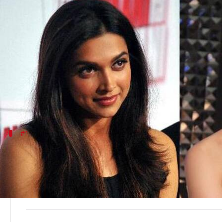
2014 से चलती आ रही है दीपिका और
लेखन
Aug 21, 2020
08:30 am
भावना साहनी
क्या है खबर?
बॉलीवुड अभिनेत्री कंगना रनौत को इंडस्ट्री में उनके बेबाक 
इस दौरान उन्होंने दीपिका पादुकोण पर हमला बोला है। कंगना 
#1
2014 में एक अवॉर्ड के बाद शुरु हुआ विवाद
दीपिका और कंगना के बीच यह विवाद 2014 में शुरु हुआ था। दरअ
फिल्म 'क्वीन' में उनकी परफोर्मेंस के लिए कोई अवॉर्ड नहीं मिला
हालांकि, अवॉर्ड फंक्शन में दीपिका ने अपना अवॉर्ड कंगना को