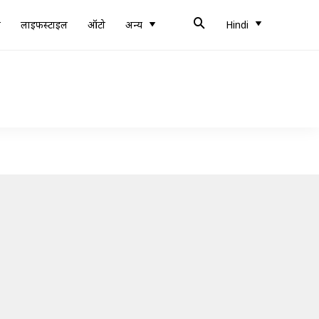
ब
लाइफस्टाइल
ऑटो
अन्य
Hindi