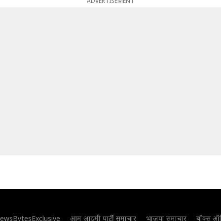
ADVERTISEMENT
ewsBytesExclusive
आम आदमी पार्टी समाचार
भाजपा समाचार
बॉक्स ऑ