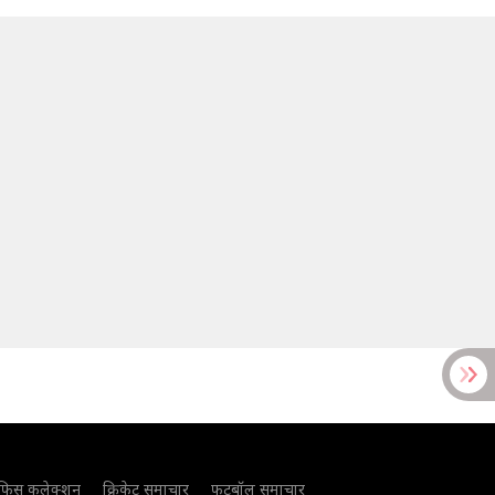
फिस कलेक्शन
क्रिकेट समाचार
फुटबॉल समाचार