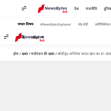
देश
राजनीति
दुनिय
चर्चित विषय
#NewsBytesExplainer
नरेंद्र मोदी
आर्टिफिशियल इ
Hindi
होम
/
खबरें
/
मनोरंजन की खबरें
/
बॉलीवुड अभिनेता कादर खान का 81 साल क