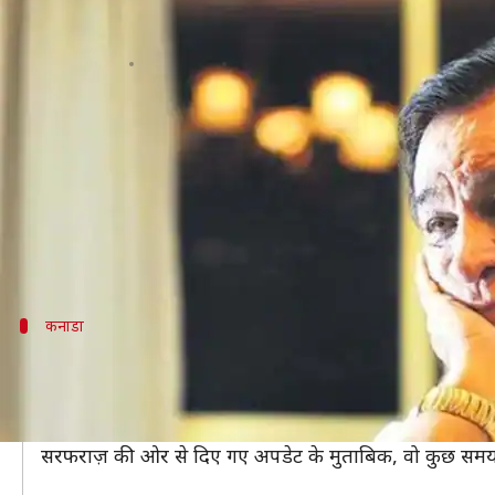
बॉलीवुड अभिनेता कादर खान का 81 साल
लेखन
Jan 01, 2019
10:54 am
स्वाति पाण्डेय
क्या है खबर?
बॉलीवुड के दिग्गज अभिनेता कादर खान का 81 साल की उम्र म
सांस लेने में तकलीफ होने पर कादर खान को कनाडा के एक अस्प
रिपोर्ट्स में ये भी कहा गया है कि उनमें निमोनिया के लक्षण भी
कनाडा
बेटे के पास कनाडा में थे कादर
कादर लंबे समय से कनाडा में अपने बेटे सरफराज़ और बहू शाइस्
डॉक्टरों की टीम उनकी हेल्थ पर नजर रखे हुए थी लेकिन दिक्कत 
सरफराज़ की ओर से दिए गए अपडेट के मुताबिक, वो कुछ समय से