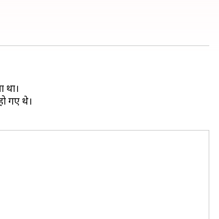
या था।
 हो गए थे।