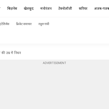
ा
बिज़नेस
खेलकूद
मनोरंजन
टेक्नोलॉजी
करियर
अजब-गज
ंटेलिजेंस
क्रिकेट समाचार
राहुल गांधी
ी उम्र में निधन
ADVERTISEMENT