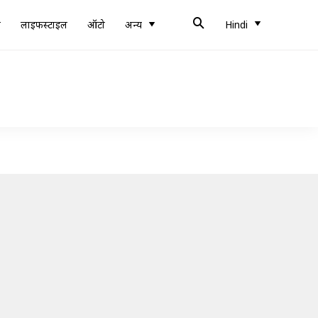
ब
लाइफस्टाइल
ऑटो
अन्य
Hindi