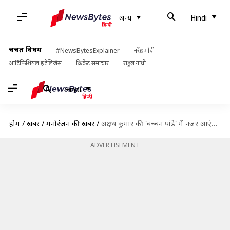
अन्य
Hindi
चर्चित विषय
#NewsBytesExplainer
नरेंद्र मोदी
आर्टिफिशियल इंटेलिजेंस
क्रिकेट समाचार
राहुल गांधी
Hindi
होम
/
खबरें
/
मनोरंजन की खबरें
/
अक्षय कुमार की 'बच्चन पांडे' में नजर आएंगी जैकलीन फर्नांडिज
ADVERTISEMENT