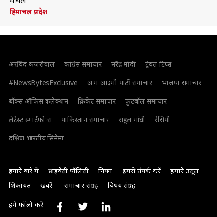
घायल
हिमाचल प्रदेश
अरविंद केजरीवाल
कांग्रेस समाचार
नरेंद्र मोदी
ट्रैवल टिप्स
#NewsBytesExclusive
आम आदमी पार्टी समाचार
भाजपा समाचार
बॉक्स ऑफिस कलेक्शन
क्रिकेट समाचार
फुटबॉल समाचार
लेटेस्ट स्मार्टफोन्स
पाकिस्तान समाचार
राहुल गांधी
रेसिपी
दक्षिण भारतीय सिनेमा
हमारे बारे में
प्राइवेसी पॉलिसी
नियम
हमसे संपर्क करें
हमारे उसूल
शिकायत
खबरें
समाचार संग्रह
विषय संग्रह
हमें फॉलो करें