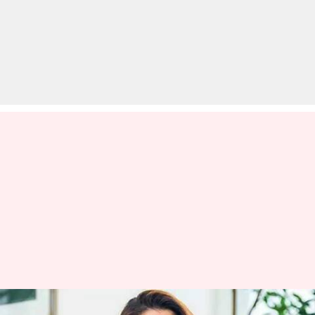
अक्षय कुमार की 'बच्चन पांडे' में नजर