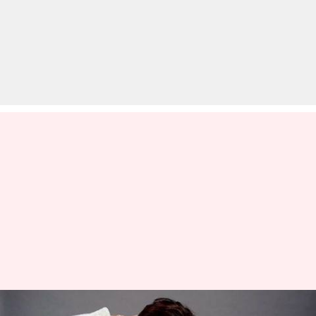
इरफान जाते-जाते कर गए कोरोना