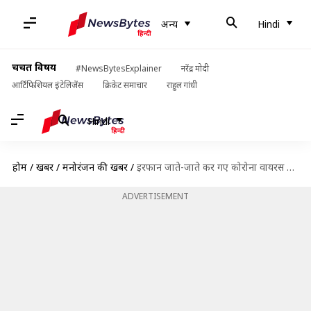
अन्य
Hindi
चर्चित विषय
#NewsBytesExplainer
नरेंद्र मोदी
आर्टिफिशियल इंटेलिजेंस
क्रिकेट समाचार
राहुल गांधी
Hindi
होम
/
खबरें
/
मनोरंजन की खबरें
/
इरफान जाते-जाते कर गए कोरोना वायरस से जूझते लोगों की मदद, नहीं करना चाहते थे खुलासा
ADVERTISEMENT