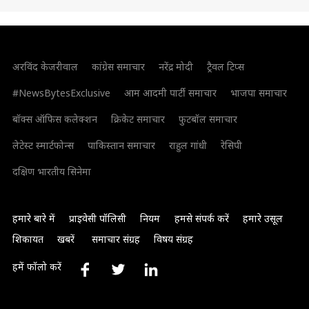
अरविंद केजरीवाल
कांग्रेस समाचार
नरेंद्र मोदी
ट्रैवल टिप्स
#NewsBytesExclusive
आम आदमी पार्टी समाचार
भाजपा समाचार
बॉक्स ऑफिस कलेक्शन
क्रिकेट समाचार
फुटबॉल समाचार
लेटेस्ट स्मार्टफोन्स
पाकिस्तान समाचार
राहुल गांधी
रेसिपी
दक्षिण भारतीय सिनेमा
हमारे बारे में
प्राइवेसी पॉलिसी
नियम
हमसे संपर्क करें
हमारे उसूल
शिकायत
खबरें
समाचार संग्रह
विषय संग्रह
हमें फॉलो करें