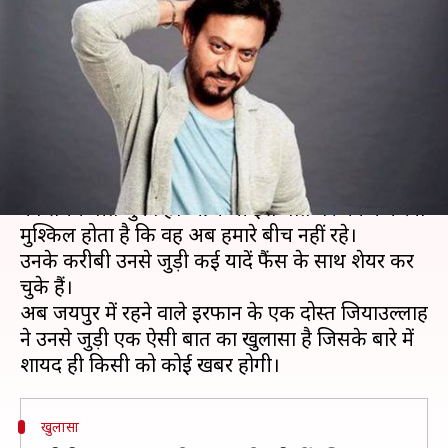
वायरस से जूझते लोगों की मदद, नहीं
करना चाहते थे खुलासा
लेखन
May 30, 2020
04:49 pm
भावना साहनी
क्या है खबर?
बॉलीवुड अभिनेता इरफान खान के निधन को एक महीने
का समय बीत चुका है। आज भी इस बात पर यकीन करना
मुश्किल होता है कि वह अब हमारे बीच नहीं रहे।
उनके करीबी उनसे जुड़ी कई यादें फैंस के साथ शेयर कर
चुके हैं।
अब जयपुर में रहने वाले इरफान के एक दोस्त जियाउल्लाह
ने उनसे जुड़ी एक ऐसी बात का खुलासा है जिसके बारे में
खुलासा