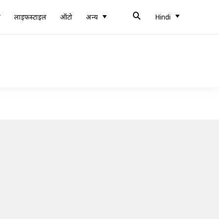
ब
लाइफस्टाइल
ऑटो
अन्य
Hindi