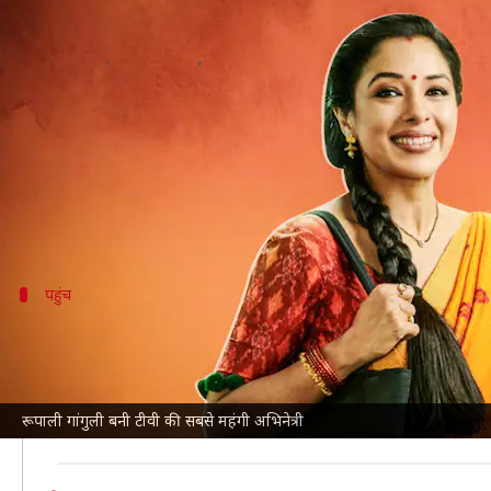
टीवी की सबसे ज्यादा फीस लेने वाली अभिन
लेखन
Jan 31, 2022
10:31 pm
नेहा शर्मा
क्या है खबर?
टीवी धारावाहिक 'अनुपमा' जब से शुरू हुआ है, यह TRP की रे
शो में अपने दमदार अभिनय के जरिए उन्होंने दर्शकों के बीच 
अब खबर है कि रूपाली
टीवी
पहुंच
कई युवा कलाकारों को छोड़ा पीछे
बॉलीवुड लाइफ
को एक सूत्र ने बताया, 'रूपाली ने 1.5 लाख रु
टीवी इंडस्ट्री की सबसे ज्यादा फीस लेने वाली एक्ट्रेस बन गई हैं।
रूपाली गांगुली बनी टीवी की सबसे महंगी अभिनेत्री
रूपाली ने इस मामले में कई लोकप्रिय युवा नामों को पछाड़ दि