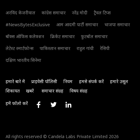
अरविंद केजरीवाल
कांग्रेस समाचार
नरेंद्र मोदी
ट्रैवल टिप्स
#NewsBytesExclusive
आम आदमी पार्टी समाचार
भाजपा समाचार
बॉक्स ऑफिस कलेक्शन
क्रिकेट समाचार
फुटबॉल समाचार
लेटेस्ट स्मार्टफोन्स
पाकिस्तान समाचार
राहुल गांधी
रेसिपी
दक्षिण भारतीय सिनेमा
हमारे बारे में
प्राइवेसी पॉलिसी
नियम
हमसे संपर्क करें
हमारे उसूल
शिकायत
खबरें
समाचार संग्रह
विषय संग्रह
हमें फॉलो करें
All rights reserved © Candela Labs Private Limited 2026