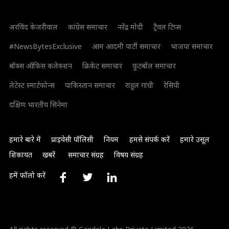
अरविंद केजरीवाल
कांग्रेस समाचार
नरेंद्र मोदी
ट्रैवल टिप्स
#NewsBytesExclusive
आम आदमी पार्टी समाचार
भाजपा समाचार
बॉक्स ऑफिस कलेक्शन
क्रिकेट समाचार
फुटबॉल समाचार
लेटेस्ट स्मार्टफोन्स
पाकिस्तान समाचार
राहुल गांधी
रेसिपी
दक्षिण भारतीय सिनेमा
हमारे बारे में
प्राइवेसी पॉलिसी
नियम
हमसे संपर्क करें
हमारे उसूल
शिकायत
खबरें
समाचार संग्रह
विषय संग्रह
हमें फॉलो करें