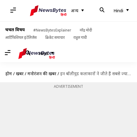
अन्य
Hindi
चर्चित विषय
#NewsBytesExplainer
नरेंद्र मोदी
आर्टिफिशियल इंटेलिजेंस
क्रिकेट समाचार
राहुल गांधी
Hindi
होम
/
खबरें
/
मनोरंजन की खबरें
/
इन बॉलीवुड कलाकारों ने जीते हैं सबसे ज्यादा फिल्म फेयर अवार्ड्स
ADVERTISEMENT