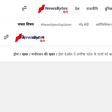
देश
राजनीति
दुनिय
चर्चित विषय
#NewsBytesExplainer
नरेंद्र मोदी
आर्टिफिशियल इ
Hindi
होम
/
खबरें
/
मनोरंजन की खबरें
/
ईशा देओल ने अमीषा पटेल के दावों को बताय