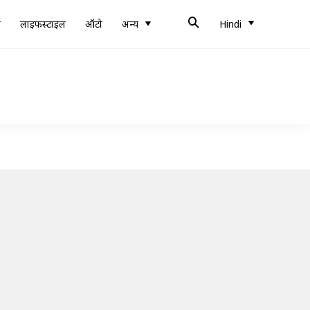
ब
लाइफस्टाइल
ऑटो
अन्य
Hindi