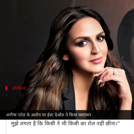
ईशा देओल ने अमीषा पटेल के दावों को ब
लेखन
May 28, 2024
01:13 pm
पलक
क्या है खबर?
अपनी दो टूक बयानबाजी को लेकर सुर्खियां बटोरने वाली
अमी
अभिनेत्री के इस बयान ने सभी को इंडस्ट्री में होने वाली 
फिर सुर्खियों में ला दिया है।
प्रतिक्रिया
ईशा के अमीषा के दावों को झुठलाया
अमीशा ने दावा किया था कि
करीना कपूर
और ईशा जैसी अभिनेत्
अमीषा पटेल के आरोप पर ईशा देओल ने किया पलटवार
वह बोलीं, "क्या उसने ऐसा कहा? मेरे विचार बहुत अलग हैं। मु
मुझे लगता है कि किसी ने भी किसी का रोल नहीं छीना।"