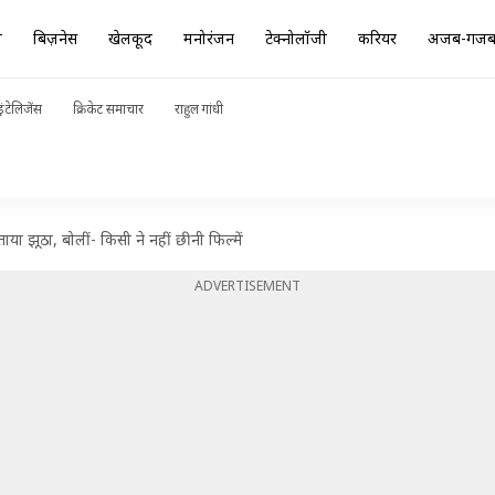
ा
बिज़नेस
खेलकूद
मनोरंजन
टेक्नोलॉजी
करियर
अजब-गज
ंटेलिजेंस
क्रिकेट समाचार
राहुल गांधी
ा झूठा, बोलीं- किसी ने नहीं छीनी फिल्में
ADVERTISEMENT