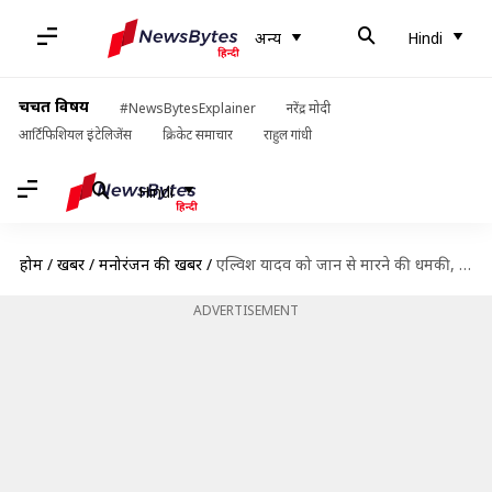
अन्य
Hindi
चर्चित विषय
#NewsBytesExplainer
नरेंद्र मोदी
आर्टिफिशियल इंटेलिजेंस
क्रिकेट समाचार
राहुल गांधी
Hindi
होम
/
खबरें
/
मनोरंजन की खबरें
/
एल्विश यादव को जान से मारने की धमकी, बिश्नोई गैंग के नाम पर मांगे 10 करोड़
ADVERTISEMENT