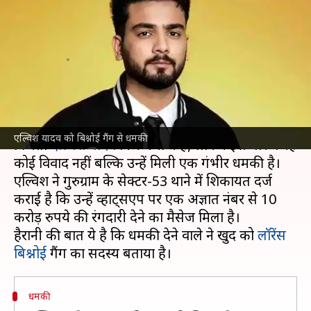
धमकी, बिश्नोई गैंग के नाम पर मांगे 10
करोड़
लेखन
May 10, 2026
09:59 am
नेहा शर्मा
क्या है खबर?
सोशल मीडिया इन्फ्लुएंसर और 'बिग बॉस OTT 2' के
एल्विश यादव को बिश्नोई गैंग से धमकी
विजेता
एल्विश यादव
फिर चर्चा में हैं, लेकिन इस बार वजह
कोई विवाद नहीं बल्कि उन्हें मिली एक गंभीर धमकी है।
एल्विश ने गुरुग्राम के सेक्टर-53 थाने में शिकायत दर्ज
कराई है कि उन्हें व्हाट्सएप पर एक अज्ञात नंबर से 10
करोड़ रुपये की रंगदारी देने का मैसेज मिला है।
हैरानी की बात ये है कि धमकी देने वाले ने खुद को
लॉरेंस
बिश्नोई
धमकी