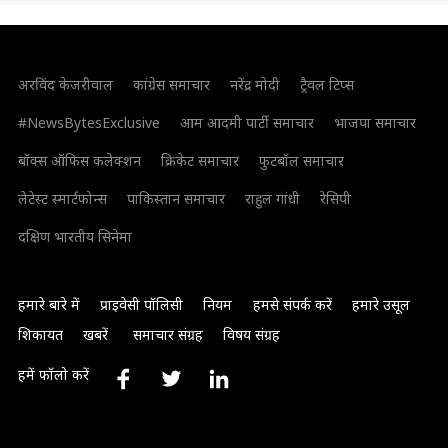
अरविंद केजरीवाल
कांग्रेस समाचार
नरेंद्र मोदी
ट्रैवल टिप्स
#NewsBytesExclusive
आम आदमी पार्टी समाचार
भाजपा समाचार
बॉक्स ऑफिस कलेक्शन
क्रिकेट समाचार
फुटबॉल समाचार
लेटेस्ट स्मार्टफोन्स
पाकिस्तान समाचार
राहुल गांधी
रेसिपी
दक्षिण भारतीय सिनेमा
हमारे बारे में
प्राइवेसी पॉलिसी
नियम
हमसे संपर्क करें
हमारे उसूल
शिकायत
खबरें
समाचार संग्रह
विषय संग्रह
हमें फॉलो करें