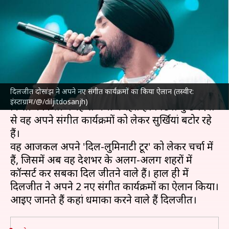
नए कार्यक्रमों का किया ऐलान,
जानिए कहां जमाएंगे महफिल
लेखन
Oct 09, 2024
10:40 am
नेहा शर्मा
क्या है खबर?
दिलजीत दोसांझ ने अपने नए संगीत कार्यक्रमों का किया ऐलान (तस्वीर:
मशहूर गायक और अभिनेता
दिलजीत दोसांझ
आए दिन
इंस्टाग्राम/@/diljitdosanjh)
किसी न किसी वजह से चर्चा में रहते हैं। पिछले कुछ दिनों
से वह अपने संगीत कार्यक्रमों को लेकर सुर्खियां बटोर रहे
हैं।
वह आजकल अपने 'दिल-लुमिनाटी टूर' को लेकर चर्चा में
हैं, जिसमें अब वह देशभर के अलग-अलग शहरों में
कॉन्सर्ट कर सबका दिल जीतने वाले हैं। हाल ही में
दिलजीत ने अपने 2 नए संगीत कार्यक्रमों का ऐलान किया।