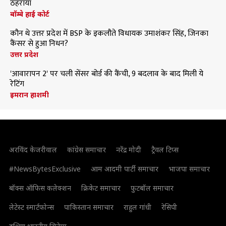
ठहराया
बॉम्बे हाई कोर्ट
कौन थे उत्तर प्रदेश में BSP के इकलौते विधायक उमाशंकर सिंह, जिनका
कैंसर से हुआ निधन?
उत्तर प्रदेश
'आवारापन 2' पर चली सेंसर बोर्ड की कैंची, 9 बदलाव के बाद मिली ये
रेटिंग
इमरान हाशमी
अरविंद केजरीवाल
कांग्रेस समाचार
नरेंद्र मोदी
ट्रैवल टिप्स
#NewsBytesExclusive
आम आदमी पार्टी समाचार
भाजपा समाचार
बॉक्स ऑफिस कलेक्शन
क्रिकेट समाचार
फुटबॉल समाचार
लेटेस्ट स्मार्टफोन्स
पाकिस्तान समाचार
राहुल गांधी
रेसिपी