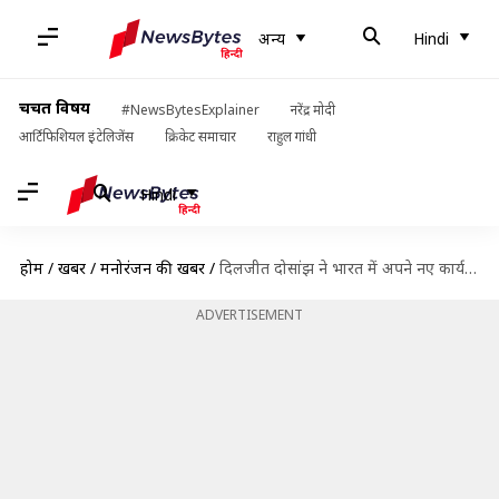
अन्य
Hindi
चर्चित विषय
#NewsBytesExplainer
नरेंद्र मोदी
आर्टिफिशियल इंटेलिजेंस
क्रिकेट समाचार
राहुल गांधी
Hindi
होम
/
खबरें
/
मनोरंजन की खबरें
/
दिलजीत दोसांझ ने भारत में अपने नए कार्यक्रमों का किया ऐलान, जानिए कहां जमाएंगे महफिल
ADVERTISEMENT