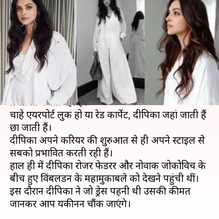
पहनकर पहुंची थीं दीपिका पादुकोण,
जानें कीमत
लेखन
Jul 16, 2019
11:59 am
स्वाति पाण्डेय
क्या है खबर?
दीपिका पादुकोण लगातार अपने फैशन सेंस से फैन्स को
प्रभावित करती रही हैं।
चाहे एयरपोर्ट लुक हो या रेड कार्पेट, दीपिका जहां जाती हैं
छा जाती हैं।
दीपिका अपने करियर की शुरुआत से ही अपने स्टाइल से
सबको प्रभावित करती रही हैं।
हाल ही में दीपिका रोजर फेडरर और नोवाक जोकोविच के
बीच हुए विंबलडन के महामुकाबले को देखने पहुंची थीं।
इस दौरान दीपिका ने जो ड्रेस पहनी थी उसकी कीमत