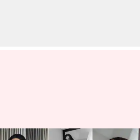
विंबलडन मैच देखने महंगी ड्रेस