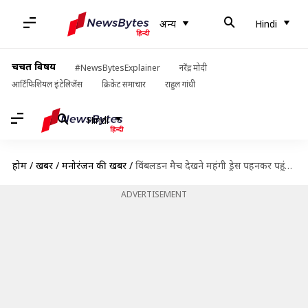
अन्य
Hindi
चर्चित विषय
#NewsBytesExplainer
नरेंद्र मोदी
आर्टिफिशियल इंटेलिजेंस
क्रिकेट समाचार
राहुल गांधी
Hindi
होम
/
खबरें
/
मनोरंजन की खबरें
/
विंबलडन मैच देखने महंगी ड्रेस पहनकर पहुंची थीं दीपिका पादुकोण, जानें कीमत
ADVERTISEMENT