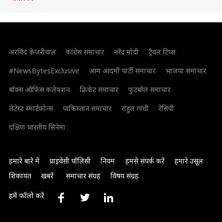
अरविंद केजरीवाल
कांग्रेस समाचार
नरेंद्र मोदी
ट्रैवल टिप्स
#NewsBytesExclusive
आम आदमी पार्टी समाचार
भाजपा समाचार
बॉक्स ऑफिस कलेक्शन
क्रिकेट समाचार
फुटबॉल समाचार
लेटेस्ट स्मार्टफोन्स
पाकिस्तान समाचार
राहुल गांधी
रेसिपी
दक्षिण भारतीय सिनेमा
हमारे बारे में
प्राइवेसी पॉलिसी
नियम
हमसे संपर्क करें
हमारे उसूल
शिकायत
खबरें
समाचार संग्रह
विषय संग्रह
हमें फॉलो करें