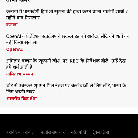
कनाडा में भारतवंशी हिमांशी खुराना की हत्या करने वाला आरोपी साथी 7
महीने बाद गिरफ्तार
कनाडा
OpenAI ने प्रेजेंटेशन स्टार्टअप नेक्स्टस्लाइड को खरीदा, सौदे की शर्तों का
नहीं किया खुलासा
OpenAI
अमिताभ बच्चन के 'तूफानी जोश' पर 'KBC' के निर्देशक बोले- उन्हें देख
हमें शर्म आती है
अमिताभ बच्चन
चोट से उबरकर शुभमन गिल नेट्स पर बल्लेबाजी ले लिए लौटे, भारत के
लिए अच्छी खबर
भारतीय क्रिकेट टीम
अरविंद केजरीवाल
कांग्रेस समाचार
नरेंद्र मोदी
ट्रैवल टिप्स