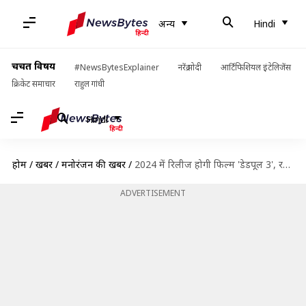
अन्य
Hindi
चर्चित विषय
#NewsBytesExplainer
नरेंद्र मोदी
आर्टिफिशियल इंटेलिजेंस
क्रिकेट समाचार
राहुल गांधी
Hindi
होम
/
खबरें
/
मनोरंजन की खबरें
/
2024 में रिलीज होगी फिल्म 'डेडपूल 3', रयान रेनॉल्ड्स ने की घोषणा
ADVERTISEMENT