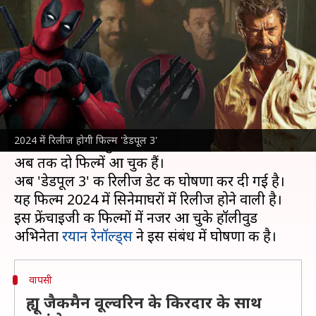
3', रयान रेनॉल्ड्स ने की घोषणा
लेखन
Sep 29, 2022
04:16 pm
चंद्रशेखर कुमार
क्या है खबर?
हॉलीवुड की फिल्मों का खुमार दुनियाभर में देखने को
मिलता है। 'डेडपूल' फ्रेंचाइजी की सुपरहीरों फिल्मों ने
2024 में रिलीज होगी फिल्म 'डेडपूल 3'
दर्शकों को अपना मुरीद बना लिया था। इस फ्रेंचाइजी की
अब तक दो फिल्में आ चुकी हैं।
अब 'डेडपूल 3' की रिलीज डेट की घोषणा कर दी गई है।
यह फिल्म 2024 में सिनेमाघरों में रिलीज होने वाली है।
इस फ्रेंचाइजी की फिल्मों में नजर आ चुके हॉलीवुड
अभिनेता
रयान रेनॉल्ड्स
वापसी
ह्यू जैकमैन वूल्वरिन के किरदार के साथ