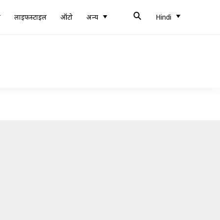
ब
लाइफस्टाइल
ऑटो
अन्य
Hindi