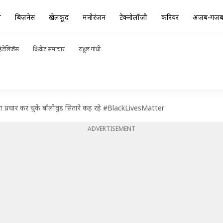
ा
बिज़नेस
खेलकूद
मनोरंजन
टेक्नोलॉजी
करियर
अजब-गज
ंटेलिजेंस
क्रिकेट समाचार
राहुल गांधी
स का प्रचार कर चुके बॉलीवुड सितारे कह रहे #BlackLivesMatter
ADVERTISEMENT