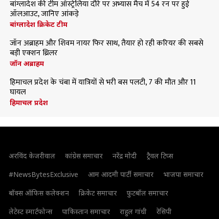
बांग्लादेश की टीम ऑस्ट्रेलिया दौरे पर अभ्यास मैच में 54 रन पर हुई
ऑलआउट, जानिए आंकड़े
बांग्लादेश क्रिकेट टीम
जॉन अब्राहम और शिवम नायर फिर साथ, तैयार हो रही करियर की सबसे
बड़ी एक्शन थ्रिलर
जॉन अब्राहम
हिमाचल प्रदेश के चंबा में यात्रियों से भरी बस पलटी, 7 की मौत और 11
घायल
हिमाचल प्रदेश
अरविंद केजरीवाल
कांग्रेस समाचार
नरेंद्र मोदी
ट्रैवल टिप्स
#NewsBytesExclusive
आम आदमी पार्टी समाचार
भाजपा समाचार
बॉक्स ऑफिस कलेक्शन
क्रिकेट समाचार
फुटबॉल समाचार
लेटेस्ट स्मार्टफोन्स
पाकिस्तान समाचार
राहुल गांधी
रेसिपी