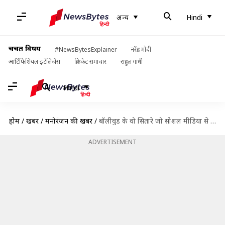
अन्य
Hindi
चर्चित विषय
#NewsBytesExplainer
नरेंद्र मोदी
आर्टिफिशियल इंटेलिजेंस
क्रिकेट समाचार
राहुल गांधी
Hindi
होम
/
खबरें
/
मनोरंजन की खबरें
/
बॉलीवुड के वो सितारे जो सोशल मीडिया से बनाकर रखते हैं दूरी
ADVERTISEMENT