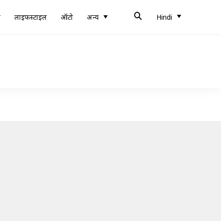
ब
लाइफस्टाइल
ऑटो
अन्य
Hindi