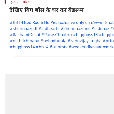
इंस्टाग्राम पोस्ट
देखिए बिग बॉस के घर का बैडरूम
#BB14 Bed Room Hd Pic..Exclusive only on 👉@mrkhabri
#shehnaazgill #sidhearts #shehnaazians #sidnaaz #
#RashamiDesai #ParasChhabra #biggboss13 #biggbo
#nikhilchinapa #nehadhupia #rannvijaysingha #prin
#biggboss14 #bb14 #colorstv #weekendkavaar #mrkha