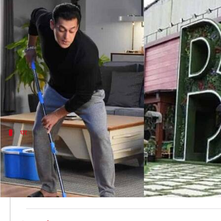
'बिग बॉस 14' के घर की तस्वीरें हुई 
लेखन
Sep 19, 2020
02:59 pm
भावना साहनी
क्या है खबर?
कलर्स चैनल का फेमस रियलिटी शो जल्द ही दर्शकों के सामने हा
जहां एक ओर दर्शक यह जानने के लिए बेचैन हैं कि इस बार श
घर
बिग बॉस के घर में दिखे कई रंग
दरअसल,
mrkhabri official
नाम के एक इंस्टाग्राम पेज ने 
इन तस्वीरों में देखा जा सकता है कि बैडरूम में कई सिंगल बैड 
तस्वीरों में इस बार बिग बॉस का घर कई रंगों से सजा दिख रहा ह