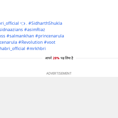
_official 👈 . #SidharthShukla
sidnaazians #asimRiaz
ss #salmankhan #princenarula
cenarula #Revolution #voot
bri_official #mrkhbri
आपने
28%
पढ़ लिया है
ADVERTISEMENT