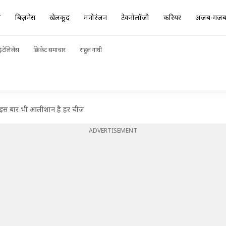
ा
बिज़नेस
खेलकूद
मनोरंजन
टेक्नोलॉजी
करियर
अजब-गज
ंटेलिजेंस
क्रिकेट समाचार
राहुल गांधी
क, इस बार भी आलीशान है हर चीज
ADVERTISEMENT