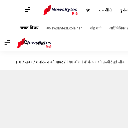
देश
राजनीति
दुनिय
चर्चित विषय
#NewsBytesExplainer
नरेंद्र मोदी
आर्टिफिशियल इ
Hindi
होम
/
खबरें
/
मनोरंजन की खबरें
/
'बिग बॉस 14' के घर की तस्वीरें हुई ली