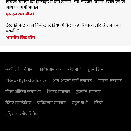
प्रियंका चोपड़ा की हॉलीवुड में बड़ी छलांग, अब ऑस्कर विजेता रसेल क्रो के
साथ मचाएंगी धमाल
एसएस राजामौली
टेस्ट क्रिकेट: गॉल क्रिकेट स्टेडियम में कैसा रहा है भारत और श्रीलंका का
प्रदर्शन?
भारतीय क्रिकेट टीम
अरविंद केजरीवाल
कांग्रेस समाचार
नरेंद्र मोदी
ट्रैवल टिप्स
#NewsBytesExclusive
आम आदमी पार्टी समाचार
भाजपा समाचार
बॉक्स ऑफिस कलेक्शन
क्रिकेट समाचार
फुटबॉल समाचार
लेटेस्ट स्मार्टफोन्स
पाकिस्तान समाचार
राहुल गांधी
रेसिपी
दक्षिण भारतीय सिनेमा