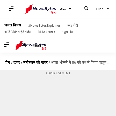
अन्य
Hindi
चर्चित विषय
#NewsBytesExplainer
नरेंद्र मोदी
आर्टिफिशियल इंटेलिजेंस
क्रिकेट समाचार
राहुल गांधी
Hindi
होम
/
खबरें
/
मनोरंजन की खबरें
/
आशा भोसले ने 86 की उम्र में किया यूट्यूब डेब्यू, इस गाने से की शुरुआत
ADVERTISEMENT