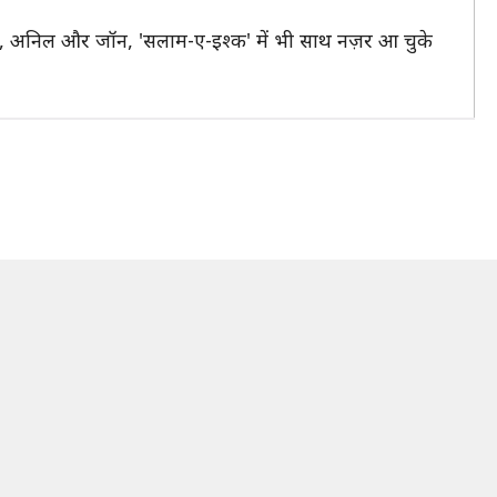
दा, अनिल और जॉन, 'सलाम-ए-इश्क' में भी साथ नज़र आ चुके