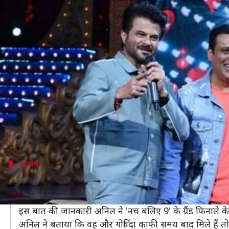
अनिल-गोविंदा ने की 'दीवाना मस्तान
लेखन
Nov 03, 2019
03:10 pm
स्वाति पाण्डेय
क्या है खबर?
बॉलीवुड में इस समय सीक्वल और रीमेक का चलन जोरों पर 
इस समय कई फिल्मों के रीमेक बन रहे हैं जिनमें 'पति पत्नी 
इसी कड़ी में अब एक और फिल्म भी बनने जा रही है। इसका न
इस खबर को खुद अनिल कपूर और गोविंदा ने कंफर्म किया है
खुलासा
'नच बलिए 9' के मंच पर अनिल ने दी जानकारी
अनिल और गोविंदा ने 'दीवाना मस्ताना' के सीक्वल का फैसला लि
इस बात की जानकारी अनिल ने 'नच बलिए 9' के ग्रैंड फिनाले के
अनिल ने बताया कि वह और गोविंदा काफी समय बाद मिले हैं तो 