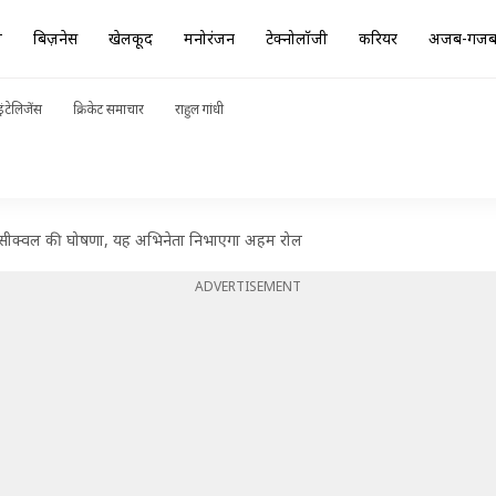
ा
बिज़नेस
खेलकूद
मनोरंजन
टेक्नोलॉजी
करियर
अजब-गज
ंटेलिजेंस
क्रिकेट समाचार
राहुल गांधी
के सीक्वल की घोषणा, यह अभिनेता निभाएगा अहम रोल
ADVERTISEMENT