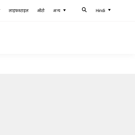
ब
लाइफस्टाइल
ऑटो
अन्य
Hindi