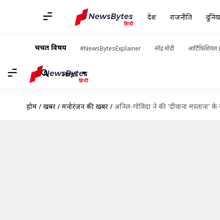
देश
राजनीति
दुनिय
चर्चित विषय
#NewsBytesExplainer
नरेंद्र मोदी
आर्टिफिशियल इ
Hindi
होम
/
खबरें
/
मनोरंजन की खबरें
/
अनिल-गोविंदा ने की 'दीवाना मस्ताना' 