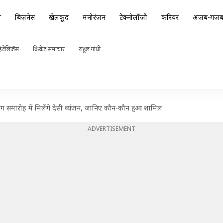
ा
बिज़नेस
खेलकूद
मनोरंजन
टेक्नोलॉजी
करियर
अजब-गज
ंटेलिजेंस
क्रिकेट समाचार
राहुल गांधी
ेडिंग समारोह में मिलेंगे देसी व्यंजन, जानिए कौन-कौन हुआ शामिल
ADVERTISEMENT