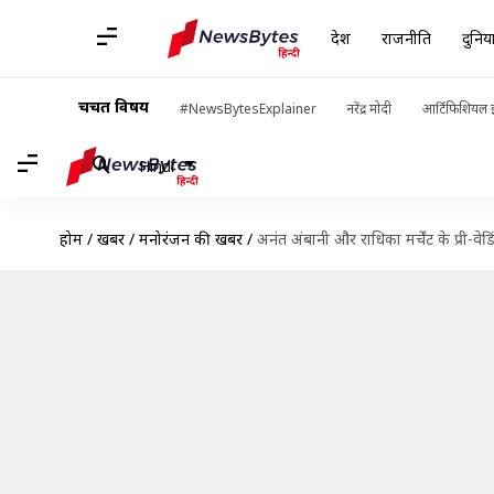
देश
राजनीति
दुनिय
चर्चित विषय
#NewsBytesExplainer
नरेंद्र मोदी
आर्टिफिशियल इ
Hindi
होम
/
खबरें
/
मनोरंजन की खबरें
/
अनंत अंबानी और राधिका मर्चेंट के प्री-व