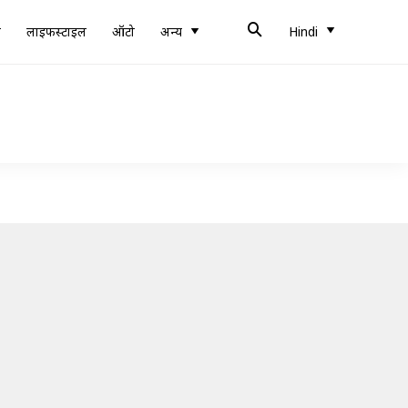
ब
लाइफस्टाइल
ऑटो
अन्य
Hindi