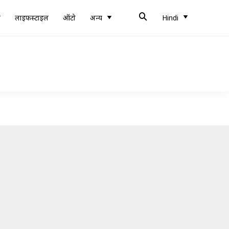
ब
लाइफस्टाइल
ऑटो
अन्य
Hindi