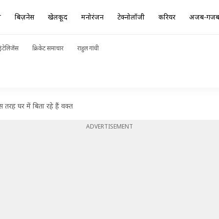
ा
बिज़नेस
खेलकूद
मनोरंजन
टेक्नोलॉजी
करियर
अजब-गज
ंटेलिजेंस
क्रिकेट समाचार
राहुल गांधी
तरह घर में बिता रहे हैं वक्त
ADVERTISEMENT