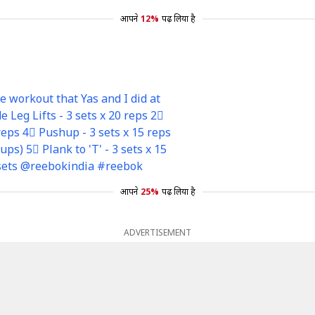
आपने
12%
पढ़ लिया है
workout that Yas and I did at
e Leg Lifts - 3 sets x 20 reps 2⃣
 reps 4⃣ Pushup - 3 sets x 15 reps
s) 5⃣ Plank to 'T' - 3 sets x 15
 sets @reebokindia #reebok
आपने
25%
पढ़ लिया है
ADVERTISEMENT