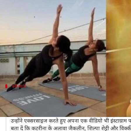
कोरोना वायरस से घबराए फिल्मी सितारे 
लेखन
Mar 19, 2020
05:57 pm
भावना साहनी
क्या है खबर?
कोरोना वायरस की वजह से दुनियाभर की अर्थव्यवस्था प्रभावित ह
वहीं देशभर में इस महामारी से बचाव के चलते आवाजाही बंद
फिल्मी हस्तियां हमेशा शूटिंग और प्रमोशन में व्यस्त रहती थी
वर्कआउट
कटरीना कैफ ने घर में ही शुरू किया वर्कआउट
कटरीना कैफ इंडस्ट्री अपनी फिटनेस के साथ कोई समझौता नही
कोरोना वायरस की वजह से जिम बंद होने के बाद उन्होंने अपन
उन्होंने एक्सरसाइज करते हुए अपना एक वीडियो भी इंस्टाग्राम प
बता दें कि कटरीना के अलावा जैकलीन, शिल्पा शेट्टी और विक्क