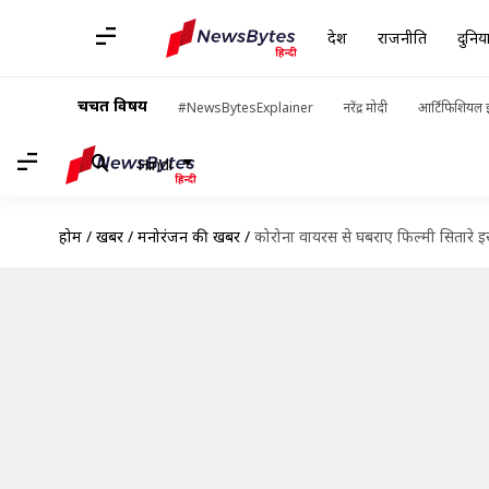
देश
राजनीति
दुनिय
चर्चित विषय
#NewsBytesExplainer
नरेंद्र मोदी
आर्टिफिशियल इ
Hindi
होम
/
खबरें
/
मनोरंजन की खबरें
/
कोरोना वायरस से घबराए फिल्मी सितारे इस 