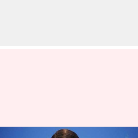
आलिया भट्ट ने बताया, 'ब्रह्मास्त्र' की