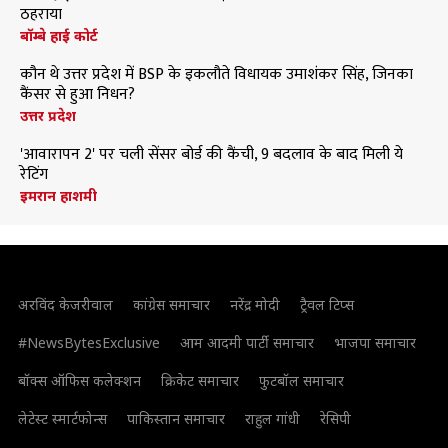
ठहराया
बॉम्बे हाई कोर्ट
कौन थे उत्तर प्रदेश में BSP के इकलौते विधायक उमाशंकर सिंह, जिनका
कैंसर से हुआ निधन?
उत्तर प्रदेश
'आवारापन 2' पर चली सेंसर बोर्ड की कैंची, 9 बदलाव के बाद मिली ये
रेटिंग
इमरान हाशमी
अरविंद केजरीवाल
कांग्रेस समाचार
नरेंद्र मोदी
ट्रैवल टिप्स
#NewsBytesExclusive
आम आदमी पार्टी समाचार
भाजपा समाचार
बॉक्स ऑफिस कलेक्शन
क्रिकेट समाचार
फुटबॉल समाचार
लेटेस्ट स्मार्टफोन्स
पाकिस्तान समाचार
राहुल गांधी
रेसिपी