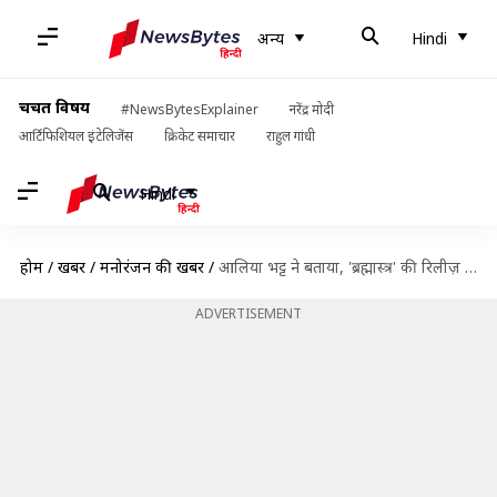
अन्य
Hindi
चर्चित विषय
#NewsBytesExplainer
नरेंद्र मोदी
आर्टिफिशियल इंटेलिजेंस
क्रिकेट समाचार
राहुल गांधी
Hindi
होम
/
खबरें
/
मनोरंजन की खबरें
/
आलिया भट्ट ने बताया, 'ब्रह्मास्त्र' की रिलीज़ में क्यों हो रही देरी
ADVERTISEMENT