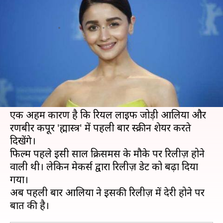
रिलीज़ में क्यों हो रही देरी
लेखन
Dec 05, 2019
12:42 pm
स्वाति पाण्डेय
क्या है खबर?
आलिया भट्ट इस समय अपनी आने वाली बॉलीवुड फिल्म
'ब्रह्मास्त्र' की शूटिंग कर रही हैं।
फैन्स इस फिल्म के लिए काफी ज्यादा उत्साहित हैं। इसका
एक अहम कारण है कि रियल लाइफ जोड़ी आलिया और
रणबीर कपूर 'ब्रह्मास्त्र' में पहली बार स्क्रीन शेयर करते
दिखेंगे।
फिल्म पहले इसी साल क्रिसमस के मौके पर रिलीज़ होने
वाली थी। लेकिन मेकर्स द्वारा रिलीज़ डेट को बढ़ा दिया
गया।
अब पहली बार आलिया ने इसकी रिलीज़ में देरी होने पर