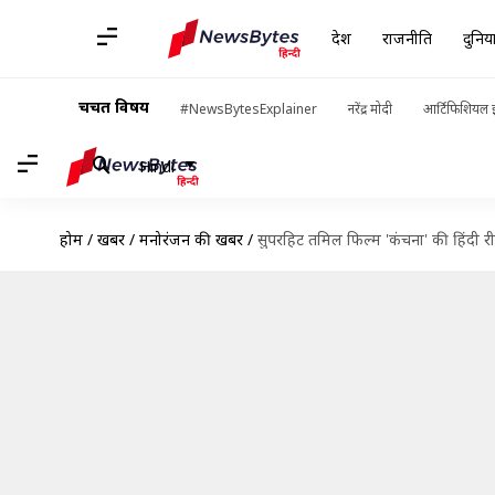
देश
राजनीति
दुनिय
चर्चित विषय
#NewsBytesExplainer
नरेंद्र मोदी
आर्टिफिशियल इ
Hindi
होम
/
खबरें
/
मनोरंजन की खबरें
/
सुपरहिट तमिल फिल्म 'कंचना' की हिंदी रीमे