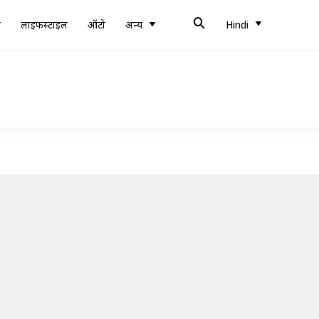
ब
लाइफस्टाइल
ऑटो
अन्य
Hindi