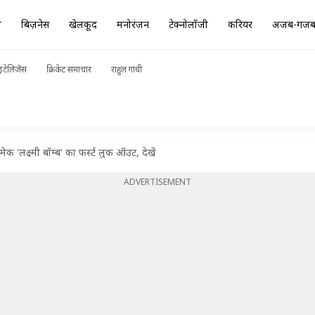
ा
बिज़नेस
खेलकूद
मनोरंजन
टेक्नोलॉजी
करियर
अजब-गज
ंटेलिजेंस
क्रिकेट समाचार
राहुल गांधी
क 'लक्ष्मी बॉम्ब' का फर्स्ट लुक ऑउट, देखें
ADVERTISEMENT