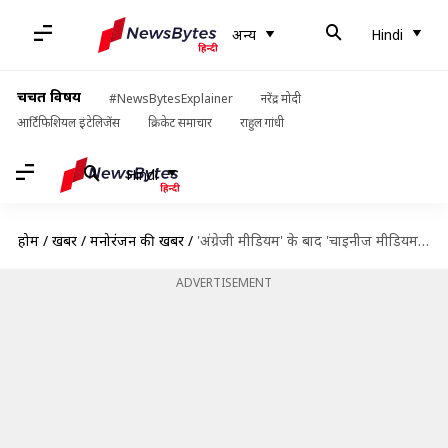
अन्य
Hindi
चर्चित विषय
#NewsBytesExplainer
नरेंद्र मोदी
आर्टिफिशियल इंटेलिजेंस
क्रिकेट समाचार
राहुल गांधी
Hindi
होम
/
खबरें
/
मनोरंजन की खबरें
/
'अंग्रेजी मीडियम' के बाद 'चाइनीज मीडियम' बनाएंगे प्रोड्यूसर दिनेश विजान!
ADVERTISEMENT