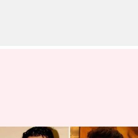
'अंग्रेजी मीडियम' के बाद 'चाइनीज