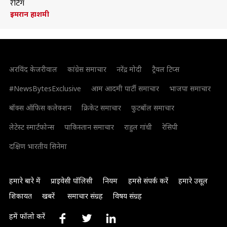
रेटिंग
इमरान हाशमी
अरविंद केजरीवाल
कांग्रेस समाचार
नरेंद्र मोदी
ट्रैवल टिप्स
#NewsBytesExclusive
आम आदमी पार्टी समाचार
भाजपा समाचार
बॉक्स ऑफिस कलेक्शन
क्रिकेट समाचार
फुटबॉल समाचार
लेटेस्ट स्मार्टफोन्स
पाकिस्तान समाचार
राहुल गांधी
रेसिपी
दक्षिण भारतीय सिनेमा
हमारे बारे में
प्राइवेसी पॉलिसी
नियम
हमसे संपर्क करें
हमारे उसूल
शिकायत
खबरें
समाचार संग्रह
विषय संग्रह
हमें फॉलो करें