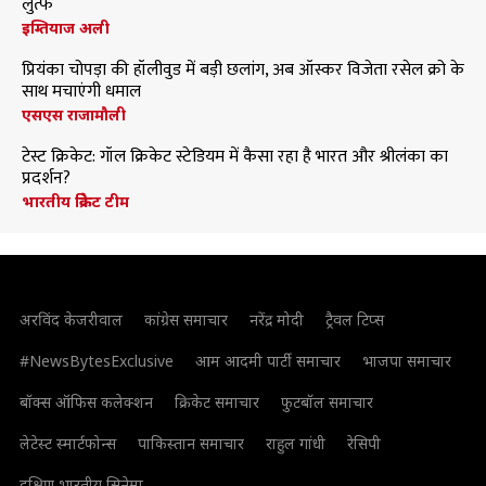
लुत्फ
इम्तियाज अली
प्रियंका चोपड़ा की हॉलीवुड में बड़ी छलांग, अब ऑस्कर विजेता रसेल क्रो के
साथ मचाएंगी धमाल
एसएस राजामौली
टेस्ट क्रिकेट: गॉल क्रिकेट स्टेडियम में कैसा रहा है भारत और श्रीलंका का
प्रदर्शन?
भारतीय क्रिकेट टीम
अरविंद केजरीवाल
कांग्रेस समाचार
नरेंद्र मोदी
ट्रैवल टिप्स
#NewsBytesExclusive
आम आदमी पार्टी समाचार
भाजपा समाचार
बॉक्स ऑफिस कलेक्शन
क्रिकेट समाचार
फुटबॉल समाचार
लेटेस्ट स्मार्टफोन्स
पाकिस्तान समाचार
राहुल गांधी
रेसिपी
दक्षिण भारतीय सिनेमा