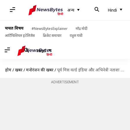
अन्य
Hindi
चर्चित विषय
#NewsBytesExplainer
नरेंद्र मोदी
आर्टिफिशियल इंटेलिजेंस
क्रिकेट समाचार
राहुल गांधी
Hindi
होम
/
खबरें
/
मनोरंजन की खबरें
/
पूर्व मिस वर्ल्ड इंडिया और अभिनेत्री नताशा सूरी हुई कोरोना वायरस संक्रमित
ADVERTISEMENT