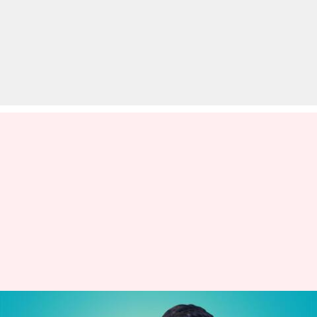
आमिर वकील उज्जवल निकम की