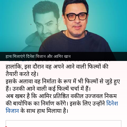
बायोपिक के लिए दिनेश विजान से
मिलाएंगे हाथ
लेखन
Aug 26, 2023
07:23 pm
आकांक्षा शर्मा
क्या है खबर?
पिछले साल फिल्म 'लाल सिंह चड्ढा' के फ्लॉप होने के बाद
हाथ मिलाएंगे दिनेश विजान और आमिर खान
आमिर खान
ने फिल्मों से ब्रेक लेने की घोषणा की थी।
हालांकि, इस दौरान वह अपने आने वाली फिल्मों की
तैयारी करते रहे।
इसके अलावा वह निर्माता के रूप में भी फिल्मों से जुड़े हुए
हैं। उनकी आने वाली कई फिल्में चर्चा में हैं।
अब खबर है कि आमिर प्रतिष्ठित वकील उज्जवल निकम
की बायोपिक का निर्माण करेंगे। इसके लिए उन्होंने
दिनेश
विजान