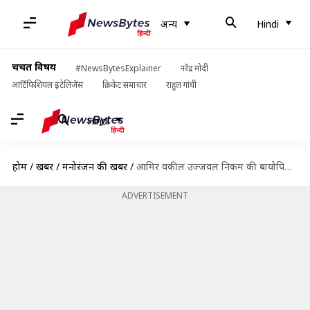
अन्य
Hindi
चर्चित विषय
#NewsBytesExplainer
नरेंद्र मोदी
आर्टिफिशियल इंटेलिजेंस
क्रिकेट समाचार
राहुल गांधी
Hindi
होम
/
खबरें
/
मनोरंजन की खबरें
/
आमिर वकील उज्जवल निकम की बायोपिक के लिए दिनेश विजान से मिलाएंगे हाथ
ADVERTISEMENT