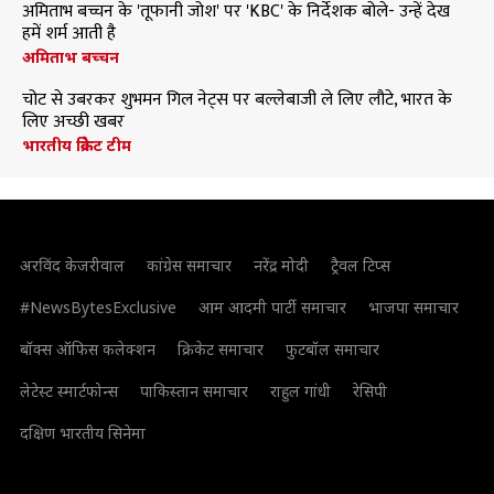
अमिताभ बच्चन के 'तूफानी जोश' पर 'KBC' के निर्देशक बोले- उन्हें देख
हमें शर्म आती है
अमिताभ बच्चन
चोट से उबरकर शुभमन गिल नेट्स पर बल्लेबाजी ले लिए लौटे, भारत के
लिए अच्छी खबर
भारतीय क्रिकेट टीम
अरविंद केजरीवाल
कांग्रेस समाचार
नरेंद्र मोदी
ट्रैवल टिप्स
#NewsBytesExclusive
आम आदमी पार्टी समाचार
भाजपा समाचार
बॉक्स ऑफिस कलेक्शन
क्रिकेट समाचार
फुटबॉल समाचार
लेटेस्ट स्मार्टफोन्स
पाकिस्तान समाचार
राहुल गांधी
रेसिपी
दक्षिण भारतीय सिनेमा