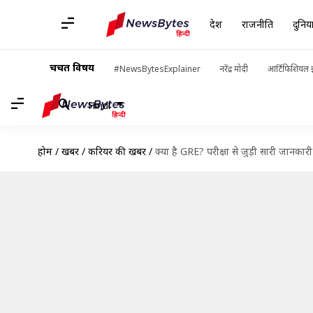
देश
राजनीति
दुनिय
चर्चित विषय
#NewsBytesExplainer
नरेंद्र मोदी
आर्टिफिशियल इ
Hindi
होम
/
खबरें
/
करियर की खबरें
/
क्या है GRE? परीक्षा से जुड़ी सारी जानकारी य