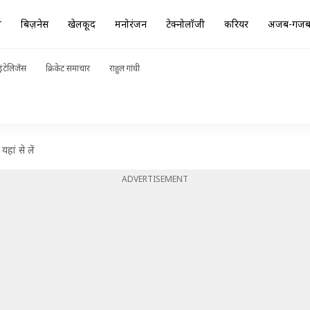
ा
बिज़नेस
खेलकूद
मनोरंजन
टेक्नोलॉजी
करियर
अजब-गज
ंटेलिजेंस
क्रिकेट समाचार
राहुल गांधी
हां से लें
ADVERTISEMENT