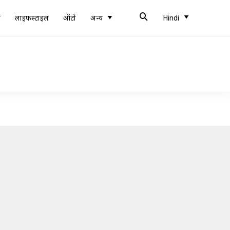
ब
लाइफस्टाइल
ऑटो
अन्य
Hindi